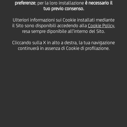
preferenze
Gruppo Bottero
; per la loro installazione
è necessario il
tuo previo consenso.
Ulteriori informazioni sui Cookie installati mediante
nell'avvio della
il Sito sono disponibili accedendo alla
Cookie Policy
,
resa sempre diponibile all’interno del Sito.
commessa acquisita da
Cliccando sulla X in alto a destra, la tua navigazione
continuerà in assenza di Cookie di profilazione.
Enel Green Power Italia
08 Luglio
2022 - h 11:00
Business
L'operazione riguarda il rilascio dei crediti di
firma legati al contratto per un valore di 34
milioni di euro
Le strutture factor di Intesa Sanpaolo e UniCredit
hanno inoltre concesso, in club deal, linee di