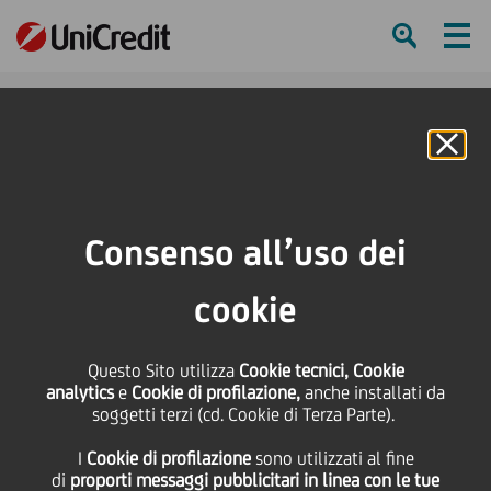
Ham
Se
Online Banking
HOME
Press & Media
Comunicati stampa
Intesa Sanpaolo e UniCredit supportano il Gruppo Bottero nell'avvio della
Consenso all’uso dei
commessa acquisita da Enel Green Power Italia
cookie
SHARE
PRINT
SEND
Questo Sito utilizza
Intesa Sanpaolo e
Cookie tecnici, Cookie
analytics
e
Cookie di profilazione,
anche installati da
soggetti terzi (cd. Cookie di Terza Parte).
UniCredit supportano il
I
Cookie di profilazione
sono utilizzati al fine
di
proporti messaggi pubblicitari in linea con le tue