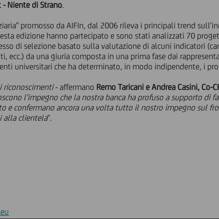
- Niente di Strano
.
aria" promosso da AIFIn, dal 2006 rileva i principali trend sull'inn
esta edizione hanno partecipato e sono stati analizzati 70 progett
esso di selezione basato sulla valutazione di alcuni indicatori (ca
nuti, ecc.) da una giuria composta in una prima fase dai rappresenta
nti universitari che ha determinato, in modo indipendente, i proge
i riconoscimenti
- affermano
Remo Taricani e Andrea Casini, Co-C
oscono l'impegno che la nostra banca ha profuso a supporto di f
to e confermano ancora una volta tutto il nostro impegno sul fro
i alla clientela
".
.eu