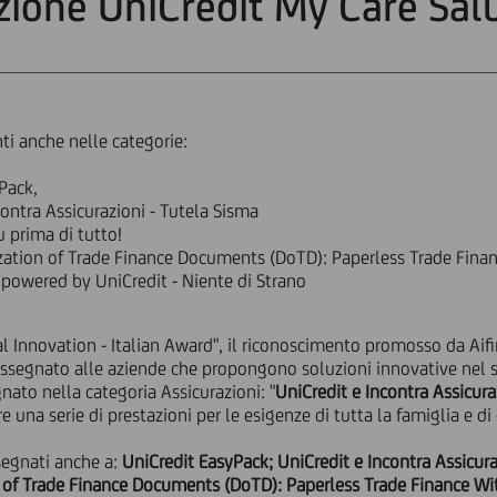
zione UniCredit My Care Sal
ti anche nelle categorie:
Pack,
contra Assicurazioni - Tutela Sisma
u prima di tutto!
zation of Trade Finance Documents (DoTD): Paperless Trade Finance
owered by UniCredit - Niente di Strano
al Innovation - Italian Award", il riconoscimento promosso da Aifin
ssegnato alle aziende che propongono soluzioni innovative nel se
gnato nella categoria Assicurazioni: "
UniCredit e Incontra Assicur
re una serie di prestazioni per le esigenze di tutta la famiglia e di
ssegnati anche a:
UniCredit EasyPack; UniCredit e Incontra Assicuraz
n of Trade Finance Documents (DoTD): Paperless Trade Finance With