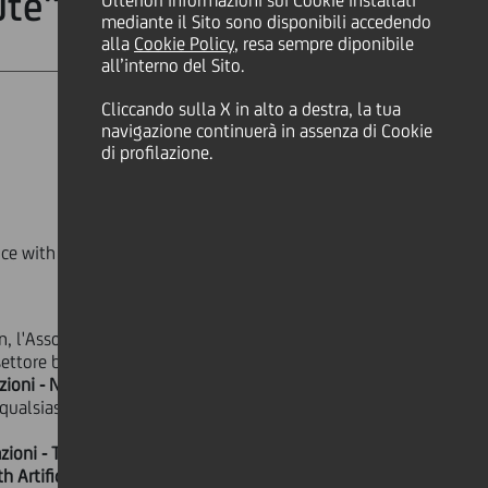
ute"
Ulteriori informazioni sui Cookie installati
mediante il Sito sono disponibili accedendo
alla
Cookie Policy
, resa sempre diponibile
all’interno del Sito.
Cliccando sulla X in alto a destra, la tua
navigazione continuerà in assenza di Cookie
di profilazione.
 with Artificial Intelligence
, l'Associazione Italiana Financial
ttore bancario, assicurativo e
azioni - Nuova edizione UniCredit My
 qualsiasi altra persona alla quale si
ioni - Tutela Sisma; U-First, tu
 Artificial Intelligence e