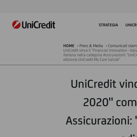
STRATEGIA
UNICR
HOME
Press & Media
Comunicati sta
UniCredit vince il "Financial Innovation - I
italiana nella categoria Assicurazioni: "UniC
edizione UniCredit My Care Salute"
UniCredit vinc
2020" come
Assicurazioni: