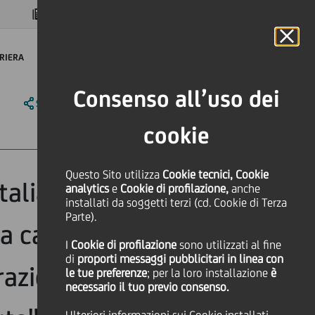
MAGAZINE
FAQ
CALENDARIO
NEL MONDO
IT
Language
Online Banking
RIERA
Consenso all’uso dei
SHARE
PRINT
SEND
cookie
Questo Sito utilizza
Cookie tecnici, Cookie
 Italian Awards
analytics
e
Cookie di profilazione,
anche
installati da soggetti terzi (cd. Cookie di Terza
Parte).
a categoria
I
Cookie di profilazione
sono utilizzati al fine
di
proporti messaggi pubblicitari in linea con
razioni - Nuova
le tue preferenze
; per la loro installazione
è
necessario il tuo previo consenso.