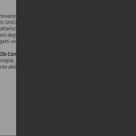
ovazione finanziaria e i casi di
i. UniCredit è stata premiata in
ratteristiche del progetto, valore
nti degli enti organizzatori e nella
tti vincitori di ogni categoria.
EOs Commercial Banking Italy di
amiglie, imprese ed economia reale,
nte dell'innovazione di prodotti e