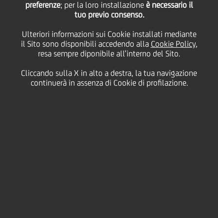
preferenze
; per la loro installazione
è necessario il
tuo previo consenso.
Ulteriori informazioni sui Cookie installati mediante
18 Giugno
2021 - h 12:30
altro
il Sito sono disponibili accedendo alla
Cookie Policy
,
resa sempre diponibile all’interno del Sito.
UNICREDIT HA CONSEGUITO LA MENZIONE
Cliccando sulla X in alto a destra, la tua navigazione
continuerà in assenza di Cookie di profilazione.
SPECIALE PER IL PROGETTO EASYPACK, UN
PACCHETTO DI SERVIZI INTEGRATI CHE
CONSENTE ALLE IMPRESE DI VENDERE
DIRETTAMENTE ONLINE I PROPRI PRODOTTI
A CLIENTI IN TUTTA ITALIA E IN EUROPA E
AUMENTARE IL PROPRIO GIRO D'AFFARI O DI
RAGGIUNGERE BUYER IN TUTTO IL MONDO
DIRETTAMENTE DALLA PROPRIA SEDE