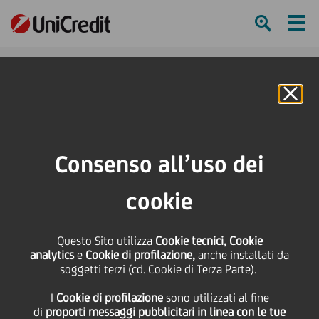
Ham
Se
Online Banking
HOME
Press & Media
Comunicati stampa
UniCredit premiata dall'Abi per il progetto EASYPACK
Consenso all’uso dei
SHARE
PRINT
SEND
cookie
UniCredit premiata
Questo Sito utilizza
Cookie tecnici, Cookie
analytics
e
Cookie di profilazione,
anche installati da
dall'Abi per il progetto
soggetti terzi (cd. Cookie di Terza Parte).
I
Cookie di profilazione
sono utilizzati al fine
EASYPACK
di
proporti messaggi pubblicitari in linea con le tue