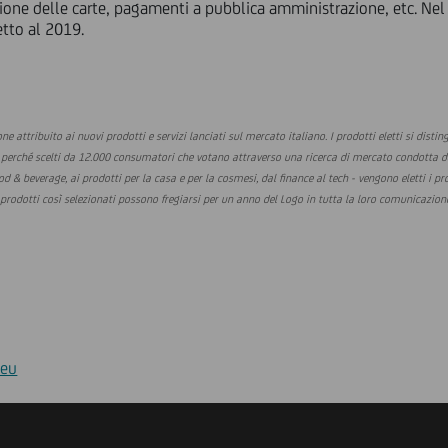
tione delle carte, pagamenti a pubblica amministrazione, etc. Ne
etto al 2019.
ne attribuito ai nuovi prodotti e servizi lanciati sul mercato italiano. I prodotti eletti si dist
à perché scelti da 12.000 consumatori che votano attraverso una ricerca di mercato condotta da 
d & beverage, ai prodotti per la casa e per la cosmesi, dal finance al tech - vengono eletti i p
 prodotti così selezionati possono fregiarsi per un anno del Logo in tutta la loro comunicazion
.eu