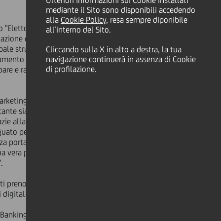
Ulteriori informazioni sui Cookie installati
mediante il Sito sono disponibili accedendo
alla
Cookie Policy
, resa sempre diponibile
io "Eletto Prodotto dell'Anno 2021"
all’interno del Sito.
otazione degli appuntamenti in filiale.
ipale strumento di gestione degli
Cliccando sulla X in alto a destra, la tua
oramento della customer experience.
navigazione continuerà in assenza di Cookie
di profilazione.
 e rafforzare i servizi in un ottica
 Marketing Communication - aver vinto
te sia in termini di efficienza che
e alla possibilità di prenotare gli
uato per ogni specifica esigenza in
 portata dalla crisi sanitaria, in
a vera piattaforma per gestire la
.
i prenotati dal sito pubblico, dalla
 digitalizzazione che è
le Banking, che utilizza abitualmente