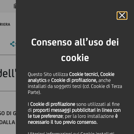
MAGAZINE
FAQ
CALENDARIO
NEL MONDO
IT
Language
Online Banking
RIERA
Consenso all’uso dei
SHARE
PRINT
SEND
cookie
 dell'anno 2020"
Questo Sito utilizza
Cookie tecnici, Cookie
analytics
e
Cookie di profilazione,
anche
installati da soggetti terzi (cd. Cookie di Terza
Parte).
I
Cookie di profilazione
sono utilizzati al fine
di
proporti messaggi pubblicitari in linea con
O DI GESTIRE OLTRE 6 MILIONI
le tue preferenze
; per la loro installazione
è
, DALLA BANCA ONLINE E DALLA
necessario il tuo previo consenso.