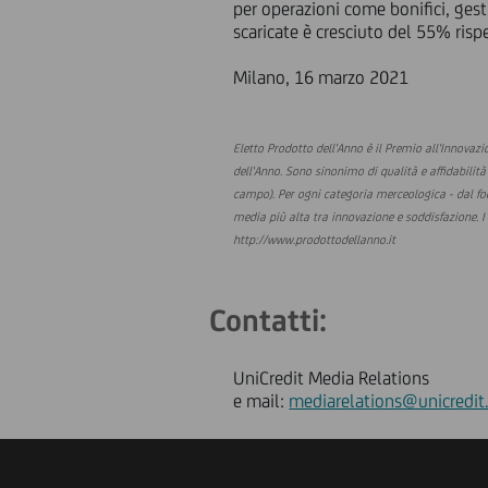
per operazioni come bonifici, ges
scaricate è cresciuto del 55% risp
Milano, 16 marzo 2021
Eletto Prodotto dell'Anno è il Premio all'Innovazio
dell'Anno. Sono sinonimo di qualità e affidabilit
campo). Per ogni categoria merceologica - dal foo
media più alta tra innovazione e soddisfazione. I
http://www.prodottodellanno.it
Contatti:
UniCredit Media Relations
e mail:
mediarelations@unicredit