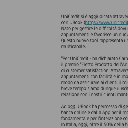
UniCredit si è aggiudicata attrav
con UBook (
https://www.unicredit
Nato per gestire le difficoltà do
appuntamenti e favorisce un nuovo
Questo nuovo tool rappresenta un u
multicanale.
"Per UniCredit - ha dichiarato Ca
il premio "Eletto Prodotto dell'A
di customer satisfaction. Attraver
appuntamenti con facilità e in mo
modo da assicurare ai clienti il mi
breve tempo siamo dunque riusciti
relazione con i nostri clienti man
Ad oggi UBook ha permesso di gesti
banca online e dalla App per il mo
fondamentale per l'interazione con
In Italia, oggi, oltre il 50% della