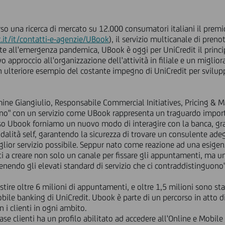
erso una ricerca di mercato su 12.000 consumatori italiani il prem
.it/it/contatti-e-agenzie/UBook
), il servizio multicanale di pren
vute all'emergenza pandemica, UBook è oggi per UniCredit il princ
 approccio all'organizzazione dell'attività in filiale e un migli
lteriore esempio del costante impegno di UniCredit per sviluppare
rmine Giangiulio, Responsabile Commercial Initiatives, Pricing &
nno" con un servizio come UBook rappresenta un traguardo importan
so Ubook forniamo un nuovo modo di interagire con la banca, grazi
dalità self, garantendo la sicurezza di trovare un consulente adeg
glior servizio possibile. Seppur nato come reazione ad una esigenza
 a creare non solo un canale per fissare gli appuntamenti, ma un
tenendo gli elevati standard di servizio che ci contraddistinguono"
re oltre 6 milioni di appuntamenti, e oltre 1,5 milioni sono stat
bile banking di UniCredit. Ubook è parte di un percorso in atto di
 i clienti in ogni ambito.
 base clienti ha un profilo abilitato ad accedere all'Online e Mobi