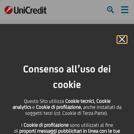
Ham
Se
Online Banking
HOME
Press & Media
Comunicati stampa
UniCredit: nuove misure a sostegno dell'economia in Italia
Consenso all’uso dei
SHARE
PRINT
SEND
cookie
UniCredit: nuove misure
Questo Sito utilizza
Cookie tecnici, Cookie
analytics
e
Cookie di profilazione,
anche installati da
a sostegno
soggetti terzi (cd. Cookie di Terza Parte).
I
Cookie di profilazione
sono utilizzati al fine
dell'economia in Italia
di
proporti messaggi pubblicitari in linea con le tue