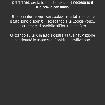
preferenze
; per la loro installazione
è necessario il
tuo previo consenso.
Ulteriori informazioni sui Cookie installati mediante
29 Marzo
2021 - h 08:30
Business
il Sito sono disponibili accedendo alla
Cookie Policy
,
resa sempre diponibile all’interno del Sito.
MORATORIA FINO A 12 MESI SUI PRESTITI
PER MICROIMPRESE, PMI E AZIENDE
Cliccando sulla X in alto a destra, la tua navigazione
continuerà in assenza di Cookie di profilazione.
CORPORATE
In aggiunta alle iniziative già in essere per sostenere
l'economia italiana, UniCredit ha deciso di lanciare
una nuova misura dedicata a micro, piccole e medie
imprese e imprese corporate che prevede, previa
valutazione della banca stessa, una nuova moratoria
fino a 12 mesi sulla quota capitale dei finanziamenti
in essere, con esclusione di quelli assistiti da una
garanzia diretta pubblica o rilasciata da SACE.