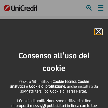
Ham
Se
Online Banking
HOME
Press & Media
Comunicati stampa
Da pool di banche finanziamento al Gruppo Irgenre per la realizzazione del
Consenso all’uso dei
Maximall Pompeii
cookie
SHARE
PRINT
SEND
Questo Sito utilizza
Da pool di banche
Cookie tecnici, Cookie
analytics
e
Cookie di profilazione,
anche installati da
soggetti terzi (cd. Cookie di Terza Parte).
finanziamento al
I
Cookie di profilazione
sono utilizzati al fine
di
proporti messaggi pubblicitari in linea con le tue