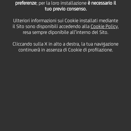
200.000 aiuti concreti -
preferenze
; per la loro installazione
è necessario il
tuo previo consenso.
Ulteriori informazioni sui Cookie installati mediante
La causa in cui credi, il
il Sito sono disponibili accedendo alla
Cookie Policy
,
resa sempre diponibile all’interno del Sito.
nostro aiuto per
Cliccando sulla X in alto a destra, la tua navigazione
continuerà in assenza di Cookie di profilazione.
sostenerla"
15 Dicembre
2021 - h 11:00
Sostenibilità
ANCHE QUEST'ANNO, GRAZIE ALLA
CAMPAGNA REALIZZATA CON I FONDI
UNICREDIT CARTA E, UNICREDIT METTE A
DISPOSIZIONE 200 MILA EURO, A TITOLO DI
DONAZIONE, DA DISTRIBUIRE TRA LE