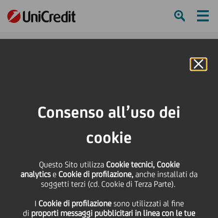
Ham
Se
Online Banking
HOME
Press & Media
Comunicati stampa
Al via la tredicesima edizione di "1 voto, 200.000 aiuti concreti - La causa in
Consenso all’uso dei
cui credi, il nostro aiuto per sostenerla"
cookie
SHARE
PRINT
SEND
Al via la tredicesima
Questo Sito utilizza
Cookie tecnici, Cookie
analytics
e
Cookie di profilazione,
anche installati da
soggetti terzi (cd. Cookie di Terza Parte).
edizione di "1 voto,
I
Cookie di profilazione
sono utilizzati al fine
di
proporti messaggi pubblicitari in linea con le tue