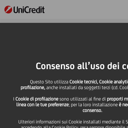
Online Banking
HOME
Press & Media
Comunicati stampa
UniCredit Start Lab: proclamati i migliori innovatori dell'edizione 2020
Consenso all’uso dei c
SHARE
PRINT
SEND
Questo Sito utilizza
Cookie tecnici, Cookie analyt
profilazione,
anche installati da soggetti terzi (cd. Coo
UniCredit Start Lab:
I
Cookie di profilazione
sono utilizzati al fine di
proporti m
linea con le tue preferenze
; per la loro installazione
è ne
proclamati i migliori
consenso.
Ulteriori informazioni sui Cookie installati mediante il 
innovatori dell'edizione
accedendo alla
Cookie Policy
, resa sempre diponibile a