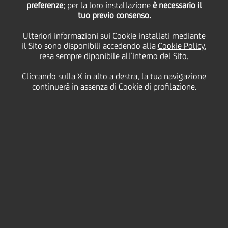
preferenze
Sandra con un
; per la loro installazione
è necessario il
tuo previo consenso.
Ulteriori informazioni sui Cookie installati mediante
finanziamento ad
il Sito sono disponibili accedendo alla
Cookie Policy
,
resa sempre diponibile all’interno del Sito.
impatto sociale di 1,2
Cliccando sulla X in alto a destra, la tua navigazione
continuerà in assenza di Cookie di profilazione.
milioni di euro
22 Dicembre
2020 - h 12:10
Sostenibilità
È il primo finanziamento a impatto sociale realizzato
in Sicilia dalla banca con la garanzia del Fondo
Centrale di Garanzia
,
all'interno del Decreto Liquidità
del Governo