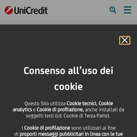
Ham
Se
Online Banking
HOME
Press & Media
Comunicati stampa
UniCredit sostiene l'Associazione Villa Sandra con un finanziamento ad
Consenso all’uso dei
impatto sociale di 1,2 milioni di euro
cookie
SHARE
PRINT
SEND
UniCredit sostiene
Questo Sito utilizza
Cookie tecnici, Cookie
analytics
e
Cookie di profilazione,
anche installati da
soggetti terzi (cd. Cookie di Terza Parte).
l'Associazione Villa
I
Cookie di profilazione
sono utilizzati al fine
di
proporti messaggi pubblicitari in linea con le tue