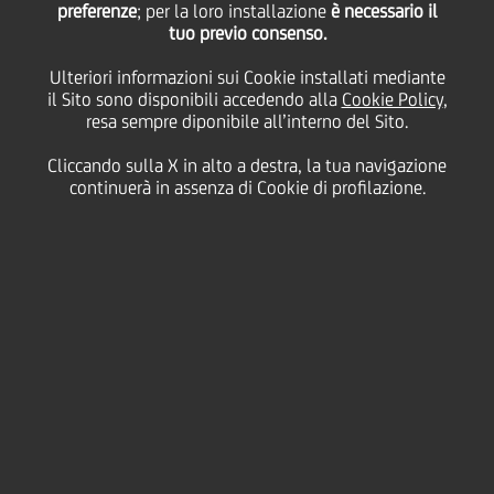
preferenze
memoria dell'ex
; per la loro installazione
è necessario il
tuo previo consenso.
Ulteriori informazioni sui Cookie installati mediante
presidente Fabrizio
il Sito sono disponibili accedendo alla
Cookie Policy
,
resa sempre diponibile all’interno del Sito.
Saccomanni
Cliccando sulla X in alto a destra, la tua navigazione
continuerà in assenza di Cookie di profilazione.
07 Agosto
2020 - h 11:00
Cultura & società
A un anno dalla triste e improvvisa scomparsa
dell'ex Presidente Fabrizio Saccomanni, UniCredit
Foundation lancia tre nuove borse di studio in suo
onore per altrettanti dottorati di ricerca in economia.
Le tre borse di studio coprono un periodo di due anni
e sono destinate a sostenere studenti europei di
finanza, economia internazionale e politiche
monetarie.