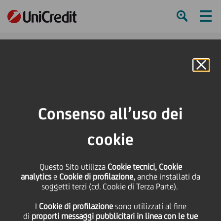
Ham
Se
Online Banking
HOME
Press & Media
Comunicati stampa
UniCredit lancia tre nuove borse di studio in memoria dell'ex presidente
Consenso all’uso dei
Fabrizio Saccomanni
cookie
SHARE
PRINT
SEND
UniCredit lancia tre
Questo Sito utilizza
Cookie tecnici, Cookie
analytics
e
Cookie di profilazione,
anche installati da
soggetti terzi (cd. Cookie di Terza Parte).
nuove borse di studio in
I
Cookie di profilazione
sono utilizzati al fine
di
proporti messaggi pubblicitari in linea con le tue