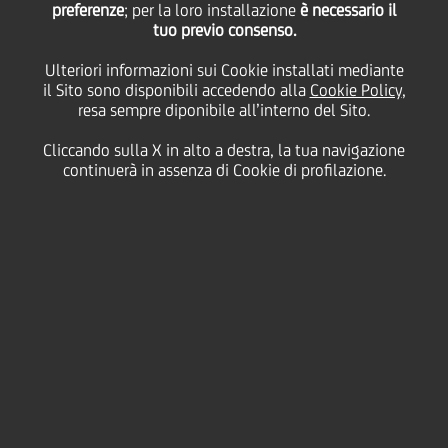
preferenze
Consumatori insieme
; per la loro installazione
è necessario il
tuo previo consenso.
Ulteriori informazioni sui Cookie installati mediante
dalla parte dei
il Sito sono disponibili accedendo alla
Cookie Policy
,
resa sempre diponibile all’interno del Sito.
consumatori
Cliccando sulla X in alto a destra, la tua navigazione
continuerà in assenza di Cookie di profilazione.
16 Novembre
2020 - h 15:30
Sostenibilità
È stato rinnovato oggi, nel corso di un meeting
virtuale fra i Co-CEOs Commercial Banking Italy di
UniCredit Andrea Casini e Remo Taricani e i vertici
delle 14 Associazioni dei consumatori di rilevanza
nazionale partner di Noi&UniCredit, l'accordo di
collaborazione tra le parti. UniCredit e le Associazioni
hanno confermano l'impegno reciproco a un
confronto aperto e costruttivo per accrescere la
tutela dei consumatori e la soddisfazione dei clienti
soprattutto nella fase particolarmente complessa