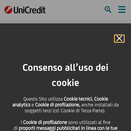
Ham
Se
Online Banking
HOME
Press & Media
Comunicati stampa
UniCredit e le Associazioni dei Consumatori insieme dalla parte dei
Consenso all’uso dei
consumatori
cookie
SHARE
PRINT
SEND
Questo Sito utilizza
UniCredit e le
Cookie tecnici, Cookie
analytics
e
Cookie di profilazione,
anche installati da
soggetti terzi (cd. Cookie di Terza Parte).
Associazioni dei
I
Cookie di profilazione
sono utilizzati al fine
di
proporti messaggi pubblicitari in linea con le tue