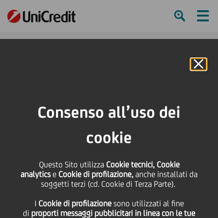
Ham
Se
Online Banking
HOME
Press & Media
Comunicati stampa
UniCredit e CNA lanciano "COVID 19: Credito e Finanza Agevolata PMI"
Consenso all’uso dei
SHARE
PRINT
SEND
cookie
UniCredit e CNA
Questo Sito utilizza
Cookie tecnici, Cookie
analytics
e
Cookie di profilazione,
anche installati da
lanciano "COVID 19:
soggetti terzi (cd. Cookie di Terza Parte).
I
Cookie di profilazione
sono utilizzati al fine
Credito e Finanza
di
proporti messaggi pubblicitari in linea con le tue