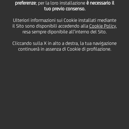
preferenze
; per la loro installazione
è necessario il
tuo previo consenso.
Agevolata PMI"
Ulteriori informazioni sui Cookie installati mediante
il Sito sono disponibili accedendo alla
Cookie Policy
,
resa sempre diponibile all’interno del Sito.
02 Ottobre
2020 - h 12:00
Business
Cliccando sulla X in alto a destra, la tua navigazione
continuerà in assenza di Cookie di profilazione.
PARTE DA TORINO UN CICLO DI OTTO
WEBINAR DI CONFRONTO TRA BANCA,
IMPRESE E PROFESSIONISTI AL FINE DI
ILLUSTRARE LE MISURE NAZIONALI,
REGIONALI ED EUROPEE A SUPPORTO DELLE
IMPRESE ITALIANE, NONCHÉ LA RISPOSTA
DELLA BANCA AGLI IMPRENDITORI, A
SEGUITO DELLA CRISI COVID-19