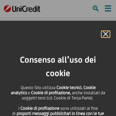
Ham
Se
Online Banking
HOME
Press & Media
Comunicati stampa
UniCredit: finanziamento da 2 milioni di euro con Garanzia Italia di SACE per
Consenso all’uso dei
SATA Spa
cookie
SHARE
PRINT
SEND
Questo Sito utilizza
UniCredit:
Cookie tecnici, Cookie
analytics
e
Cookie di profilazione,
anche installati da
soggetti terzi (cd. Cookie di Terza Parte).
finanziamento da 2
I
Cookie di profilazione
sono utilizzati al fine
di
proporti messaggi pubblicitari in linea con le tue