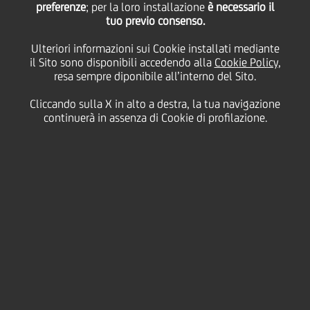
preferenze
milioni di euro con
; per la loro installazione
è necessario il
tuo previo consenso.
Ulteriori informazioni sui Cookie installati mediante
Garanzia Italia di SACE
il Sito sono disponibili accedendo alla
Cookie Policy
,
resa sempre diponibile all’interno del Sito.
per SATA Spa
Cliccando sulla X in alto a destra, la tua navigazione
continuerà in assenza di Cookie di profilazione.
13 Luglio
2020 - h 11:00
Business
L'OPERAZIONE RIENTRA NEL PIANO DI
SUPPORTO DELLA BANCA ALL'ECONOMIA
DEL TERRITORIO
SATA Spa
, azienda attiva da decenni nella
produzione di componenti meccaniche in acciaio, in