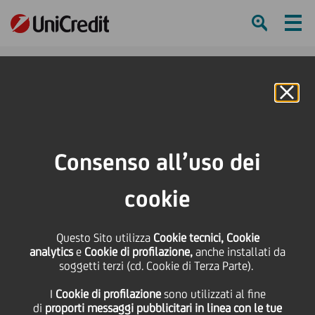
Ham
Se
Online Banking
HOME
Press & Media
Comunicati stampa
UniCredit, Cisco e isapiens a sostegno della didattica a distanza
Consenso all’uso dei
SHARE
PRINT
SEND
cookie
UniCredit, Cisco e
Questo Sito utilizza
Cookie tecnici, Cookie
analytics
e
Cookie di profilazione,
anche installati da
isapiens a sostegno
soggetti terzi (cd. Cookie di Terza Parte).
I
Cookie di profilazione
sono utilizzati al fine
della didattica a
di
proporti messaggi pubblicitari in linea con le tue