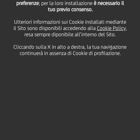
preferenze
; per la loro installazione
è necessario il
tuo previo consenso.
distanza
Ulteriori informazioni sui Cookie installati mediante
il Sito sono disponibili accedendo alla
Cookie Policy
,
resa sempre diponibile all’interno del Sito.
15 Aprile
2020 - h 12:30
Sostenibilità
Cliccando sulla X in alto a destra, la tua navigazione
continuerà in assenza di Cookie di profilazione.
UniCredit Social Impact Banking, insieme ai partner
Cisco e isapiens, mette a disposizione degli oltre 300
istituti superiori iscritti al programma di educazione
finanziaria e imprenditoriale
Startup Your Life
la suite
Cisco Webex a sostegno della didattica a distanza.
In questo particolare momento di chiusura delle
scuole a causa dell'emergenza sanitaria globale, i
partner hanno sviluppato un'integrazione della
piattaforma di e-learning
Startup Your Life
con la
suite Webex per offrire video lezioni
real time
. Oltre
1500 tra docenti ed educatori e più di 18 mila
studenti hanno la possibilità di connettersi