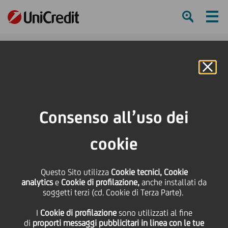
Ham
Se
Online Banking
HOME
Press & Media
Comunicati stampa
SACE, Mediocredito Centrale, Banca MPS e UniCredit: finanziamento da 17
Consenso all’uso dei
milioni di euro in favore di Sicily by Car con Garanzia Italia
cookie
SHARE
PRINT
SEND
SACE, Mediocredito
Questo Sito utilizza
Cookie tecnici, Cookie
analytics
e
Cookie di profilazione,
anche installati da
soggetti terzi (cd. Cookie di Terza Parte).
Centrale, Banca MPS e
I
Cookie di profilazione
sono utilizzati al fine
di
proporti messaggi pubblicitari in linea con le tue