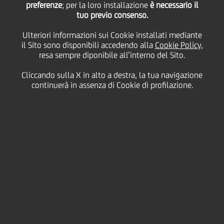
preferenze
; per la loro installazione
UniCredit:
è necessario il
tuo previo consenso.
Ulteriori informazioni sui Cookie installati mediante
finanziamento da 17
il Sito sono disponibili accedendo alla
Cookie Policy
,
resa sempre diponibile all’interno del Sito.
milioni di euro in favore
Cliccando sulla X in alto a destra, la tua navigazione
continuerà in assenza di Cookie di profilazione.
di Sicily by Car con
Garanzia Italia
25 Novembre
2020 - h 12:15
Business
Sicily by Car, azienda siciliana leader in tutta Italia
nel mercato dell'autonoleggio, ha finalizzato tre
finanziamenti con Mediocredito Centrale (€ 6
milioni), Banca Monte dei Paschi di Siena (€ 6