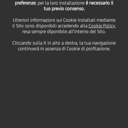
preferenze
; per la loro installazione
è necessario il
tuo previo consenso.
Ulteriori informazioni sui Cookie installati mediante
15 Dicembre
2020 - h 12:15
Business
il Sito sono disponibili accedendo alla
Cookie Policy
,
resa sempre diponibile all’interno del Sito.
ALLA FINE DI UN CICLO DI INCONTRI CON
OLTRE 3000 PICCOLE E MEDIE IMPRESE
Cliccando sulla X in alto a destra, la tua navigazione
continuerà in assenza di Cookie di profilazione.
ITALIANE ORGANIZZATO DA UNICREDIT
NELL'AMBITO DELLA SUA BANKING
ACADEMY, IN PARTNERSHIP CON
MICROSOFT, SACE E SIMEST, È STATA
INDIVIDUATA UNA ROADMAP PER
AFFRONTARE CON GLI STRUMENTI MIGLIORI
IL NUOVO CONTESTO SOCIO-ECONOMICO