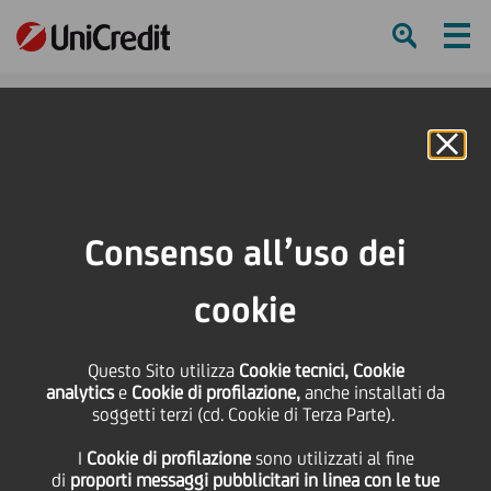
Ham
Se
Online Banking
HOME
Press & Media
Comunicati stampa
Digital&Export Business School: ecco l'identikit delle Pmi del futuro
Consenso all’uso dei
SHARE
PRINT
SEND
cookie
Digital&Export Business
Questo Sito utilizza
Cookie tecnici, Cookie
analytics
e
Cookie di profilazione,
anche installati da
School: ecco l'identikit
soggetti terzi (cd. Cookie di Terza Parte).
I
Cookie di profilazione
sono utilizzati al fine
delle Pmi del futuro
di
proporti messaggi pubblicitari in linea con le tue