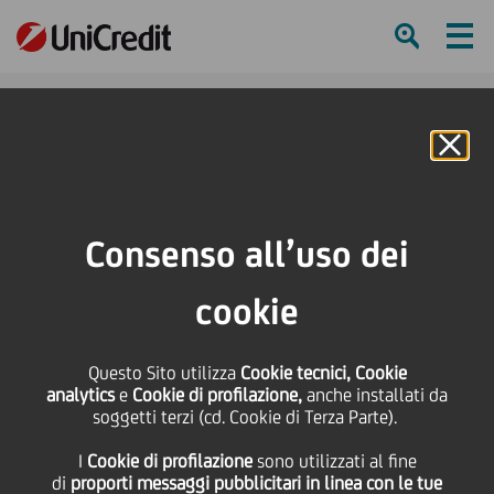
Ham
Se
Online Banking
HOME
Press & Media
Comunicati stampa
Da UniCredit un finanziamento di 5milioni di euro a favore di Westport Fuel
Consenso all’uso dei
Systems
cookie
SHARE
PRINT
SEND
Questo Sito utilizza
Da UniCredit un
Cookie tecnici, Cookie
analytics
e
Cookie di profilazione,
anche installati da
soggetti terzi (cd. Cookie di Terza Parte).
finanziamento di
I
Cookie di profilazione
sono utilizzati al fine
di
proporti messaggi pubblicitari in linea con le tue