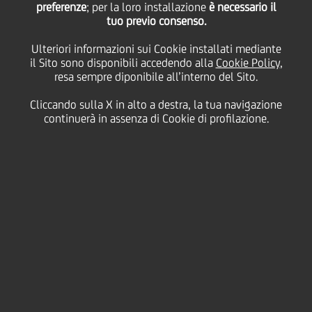
preferenze
5milioni di euro a
; per la loro installazione
è necessario il
tuo previo consenso.
favore di Westport Fuel
Ulteriori informazioni sui Cookie installati mediante
il Sito sono disponibili accedendo alla
Cookie Policy
,
resa sempre diponibile all’interno del Sito.
Systems
Cliccando sulla X in alto a destra, la tua navigazione
continuerà in assenza di Cookie di profilazione.
29 Maggio
2020 - h 10:00
Business
L'OPERAZIONE È STATA CONCLUSA GRAZIE
AL SUPPORTO FINANZIARIO DI UNICREDIT,
VOLTO AD ASSICURARE IL GIUSTO SOSTEGNO
E RAFFORZARE LA LIQUIDITÀ DI EMER SPA,
AZIENDA BRESCIANA, CHE FA PARTE DEL
GRUPPO WESTPORT FUEL SYSTEMS