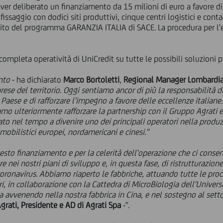
ver deliberato un finanziamento da 15 milioni di euro a favore d
issaggio con dodici siti produttivi, cinque centri logistici e cont
ito del programma GARANZIA ITALIA di SACE. La procedura per l'e
ompleta operatività di UniCredit su tutte le possibili soluzioni pr
nto
- ha dichiarato
Marco Bortoletti
,
Regional Manager Lombardia 
ese del territorio. Oggi sentiamo ancor di più la responsabilità di
aese e di rafforzare l'impegno a favore delle eccellenze italiane.
o ulteriormente rafforzare la partnership con il Gruppo Agrati e
tato nel tempo a divenire uno dei principali operatori nella produ
mobilistici europei, nordamericani e cinesi."
esto finanziamento e per la celerità dell'operazione che ci conse
uare nei nostri piani di sviluppo e, in questa fase, di ristrutturazion
ronavirus. Abbiamo riaperto le fabbriche, attuando tutte le proce
ori, in collaborazione con la Cattedra di MicroBiologia dell'Univer
sta avvenendo nella nostra fabbrica in Cina, e nel sostegno al se
grati, Presidente e AD di Agrati Spa
-".