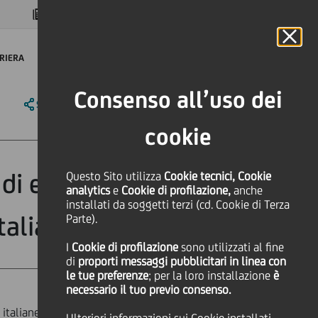
MAGAZINE
FAQ
CALENDARIO
NEL MONDO
IT
Language
Online Banking
RIERA
Consenso all’uso dei
SHARE
PRINT
SEND
cookie
di euro a favore
Questo Sito utilizza
Cookie tecnici, Cookie
analytics
e
Cookie di profilazione,
anche
installati da soggetti terzi (cd. Cookie di Terza
talia di SACE
Parte).
I
Cookie di profilazione
sono utilizzati al fine
di
proporti messaggi pubblicitari in linea con
le tue preferenze
; per la loro installazione
è
necessario il tuo previo consenso.
e italiane colpite dall'emergenza