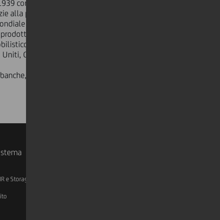
l 1939 con solo 20 persone, una
zie alla passione e al contributo dei
ndiale in soluzioni di fissaggio.
 prodotti ogni anno e investe l'8% in
bilistico OEM e rivolta
i Uniti, Giappone, Taiwan e Cina.
anche, di istituzioni finanziarie e
sistema
IR e Storage
AML, Patriot Act e W-8BEN-E
ito