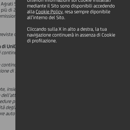
Ulteriori informazioni sui Cookie installati
i Agrati SpA, una multinazionale
mediante il Sito sono disponibili accedendo
a più di 2.500 dipendenti.
alla
Cookie Policy
, resa sempre diponibile
missione della garanzia è stata
all’interno del Sito.
Cliccando sulla X in alto a destra, la tua
eviste dal Decreto Liquidità.
navigazione continuerà in assenza di Cookie
di profilazione.
di UniCredit
-
testimonia l'impegno
 continuare a garantire tutto il
 continuare a supportare il percorso
zione di soluzioni e componenti di
nte, insieme con il sostegno degli
e dell'attività, fortemente
dure per la tutela della salute e
sità degli Studi di Milano. Confidiamo
ttore auto nel quale siamo molto