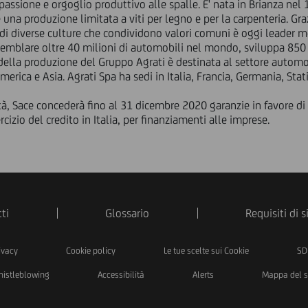
passione e orgoglio produttivo alle spalle. E' nata in Brianza ne
 una produzione limitata a viti per legno e per la carpenteria. Gra
 di diverse culture che condividono valori comuni è oggi leader mo
ssemblare oltre 40 milioni di automobili nel mondo, sviluppa 850
della produzione del Gruppo Agrati è destinata al settore automo
erica e Asia. Agrati Spa ha sedi in Italia, Francia, Germania, Stat
à, Sace concederà fino al 31 dicembre 2020 garanzie in favore di b
sercizio del credito in Italia, per finanziamenti alle imprese.
ti
Glossario
Requisiti di 
ivacy
Cookie policy
Le tue scelte sui Cookie
SD
istleblowing
Accessibilità
Alerts
Mappa del s