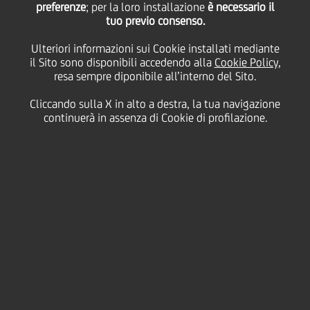
preferenze
finanziamento di 60
; per la loro installazione
è necessario il
tuo previo consenso.
Ulteriori informazioni sui Cookie installati mediante
milioni di euro a
il Sito sono disponibili accedendo alla
Cookie Policy
,
resa sempre diponibile all’interno del Sito.
Intercos Spa,
Cliccando sulla X in alto a destra, la tua navigazione
continuerà in assenza di Cookie di profilazione.
operazione con
Garanzia Italia di SACE
22 Luglio
2020 - h 11:00
Business
A seguito del protocollo di collaborazione siglato
con SACE per sostenere la liquidità delle imprese
italiane colpite dall'emergenza Covid-19, Intesa
Sanpaolo e UniCredit, con Garanzia Italia di SACE,