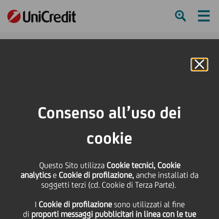
Ham
Se
Online Banking
HOME
Press & Media
Comunicati stampa
Da Intesa Sanpaolo e UniCredit un finanziamento di 60 milioni di euro a
Consenso all’uso dei
Intercos Spa, operazione con Garanzia Italia di SACE
cookie
SHARE
PRINT
SEND
Da Intesa Sanpaolo e
Questo Sito utilizza
Cookie tecnici, Cookie
analytics
e
Cookie di profilazione,
anche installati da
soggetti terzi (cd. Cookie di Terza Parte).
UniCredit un
I
Cookie di profilazione
sono utilizzati al fine
di
proporti messaggi pubblicitari in linea con le tue