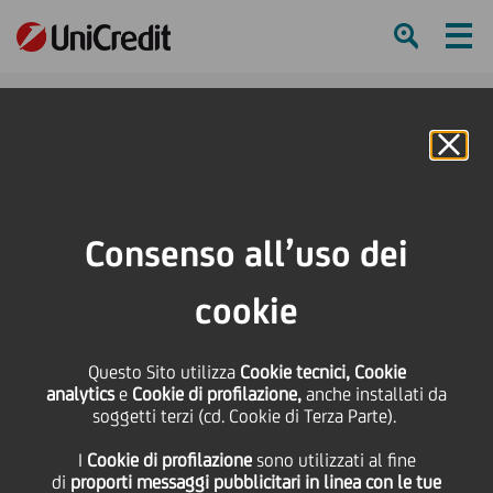
Ham
Se
Online Banking
HOME
Press & Media
Comunicati stampa
Aggiornamento COVID - 19
Consenso all’uso dei
SHARE
PRINT
SEND
cookie
Aggiornamento COVID -
Questo Sito utilizza
Cookie tecnici, Cookie
19
analytics
e
Cookie di profilazione,
anche installati da
soggetti terzi (cd. Cookie di Terza Parte).
I
Cookie di profilazione
sono utilizzati al fine
di
proporti messaggi pubblicitari in linea con le tue
12 Marzo
2020 - h 17:00
Sostenibilità