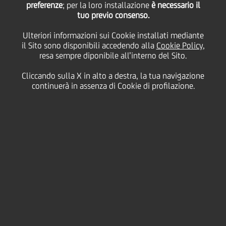
preferenze
; per la loro installazione
è necessario il
tuo previo consenso.
La salute e il benessere dei dipendenti e dei clienti sono
la priorità assoluta di UniCredit.
Ulteriori informazioni sui Cookie installati mediante
il Sito sono disponibili accedendo alla
Cookie Policy
,
resa sempre diponibile all’interno del Sito.
Alla luce del decreto emanato dal Governo Italiano l'11
marzo 2020, UniCredit ha adottato azioni decisive per
Cliccando sulla X in alto a destra, la tua navigazione
garantire la copertura del servizio a livello nazionale per i
continuerà in assenza di Cookie di profilazione.
propri clienti, proteggendo allo stesso tempo la salute sia
dei clienti, sia del personale. Un numero limitato di
agenzie resterà aperto in ciascuna regione del Paese.
UniCredit sta lavorando attivamente per rendere tutti i
servizi bancari accessibili attraverso canali remoti.
L'elenco delle agenzie che resteranno aperte è
disponibile sul sito www.unicredit.it e costantemente
aggiornato.
I servizi di consulenza in Italia saranno effettuati da