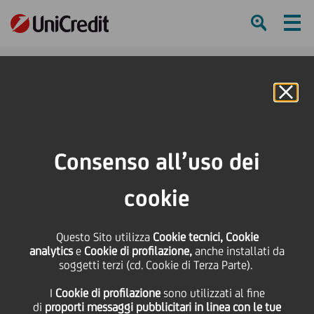
Ham
Se
Online Banking
HOME
Press & Media
Comunicati stampa
Cassa Depositi e Prestiti e UniCredit hanno sottoscritto un finanziamento da
Consenso all’uso dei
1 miliardo di euro per supportare le PMI nei settori del turismo, dei beni di
consumo e della meccanica, colpiti dall'emergenza Covid-19
cookie
SHARE
PRINT
SEND
Questo Sito utilizza
Cookie tecnici, Cookie
analytics
e
Cookie di profilazione,
anche installati da
Cassa Depositi e Prestiti
soggetti terzi (cd. Cookie di Terza Parte).
I
Cookie di profilazione
sono utilizzati al fine
e UniCredit hanno
di
proporti messaggi pubblicitari in linea con le tue