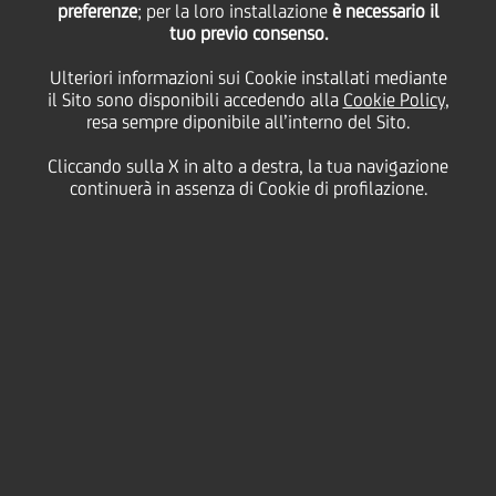
preferenze
; per la loro installazione
è necessario il
tuo previo consenso.
sottoscritto un
Ulteriori informazioni sui Cookie installati mediante
il Sito sono disponibili accedendo alla
Cookie Policy
,
finanziamento da 1
resa sempre diponibile all’interno del Sito.
Cliccando sulla X in alto a destra, la tua navigazione
miliardo di euro per
continuerà in assenza di Cookie di profilazione.
supportare le PMI nei
settori del turismo, dei
beni di consumo e della
meccanica, colpiti