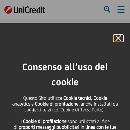
Ham
Se
Online Banking
HOME
Press & Media
Comunicati stampa
UniCredit sottoscrive minibond da 5 milioni di euro di Iselfa Spa
Consenso all’uso dei
SHARE
PRINT
SEND
cookie
UniCredit sottoscrive
Questo Sito utilizza
Cookie tecnici, Cookie
analytics
e
Cookie di profilazione,
anche installati da
minibond da 5 milioni di
soggetti terzi (cd. Cookie di Terza Parte).
I
Cookie di profilazione
sono utilizzati al fine
euro di Iselfa Spa
di
proporti messaggi pubblicitari in linea con le tue