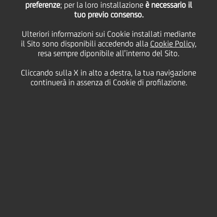
preferenze
; per la loro installazione
è necessario il
tuo previo consenso.
Ulteriori informazioni sui Cookie installati mediante
30 Maggio
2019 - h 11:00
Business
il Sito sono disponibili accedendo alla
Cookie Policy
,
resa sempre diponibile all’interno del Sito.
UniCredit
ha sottoscritto un
prestito obbligazionario
da 5 milioni di euro
emesso da
Iselfa Spa
, azienda di
Cliccando sulla X in alto a destra, la tua navigazione
Solbiate Arno (Varese) operativa dal 1932 nella
continuerà in assenza di Cookie di profilazione.
elettroricalcatura e nello stampaggio a caldo
dell'acciaio impiegato nel settore automotive
(motocicli, veicoli passeggeri, veicoli commerciali,
veicoli industriali) e off-highway (veicoli agricoli e
movimento terra).
Il prestito obbligazionario, con
durata settennale
e
una cedola trimestrale variabile indicizzata
all'Euribor, è destinato a sostenere il gruppo
industriale nel suo percorso di crescita, sviluppo
aziendale e internazionalizzazione, nell'ambito di un
programma di investimenti ben definito e funzionale