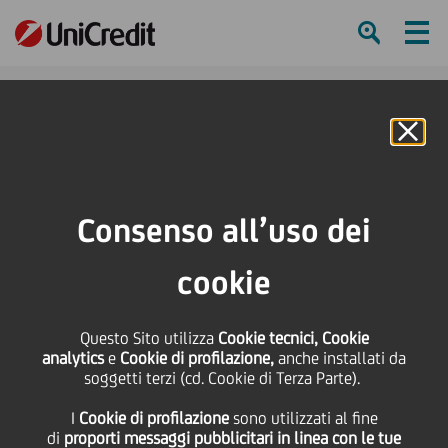
Ham
Se
Online Banking
HOME
Press & Media
Comunicati stampa
UniCredit e FEI: ulteriori 60 milioni di euro a sostegno delle microimprese
Consenso all’uso dei
italiane grazie al programma Social Impact Banking di UniCredit
cookie
SHARE
PRINT
SEND
UniCredit e FEI: ulteriori
Questo Sito utilizza
Cookie tecnici, Cookie
analytics
e
Cookie di profilazione,
anche installati da
soggetti terzi (cd. Cookie di Terza Parte).
60 milioni di euro a
I
Cookie di profilazione
sono utilizzati al fine
di
proporti messaggi pubblicitari in linea con le tue