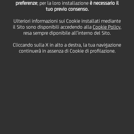
preferenze
sostegno delle
; per la loro installazione
è necessario il
tuo previo consenso.
Ulteriori informazioni sui Cookie installati mediante
microimprese italiane
il Sito sono disponibili accedendo alla
Cookie Policy
,
resa sempre diponibile all’interno del Sito.
grazie al programma
Cliccando sulla X in alto a destra, la tua navigazione
continuerà in assenza di Cookie di profilazione.
Social Impact Banking
di UniCredit
23 Settembre
2019 - h 12:00
Business
L'accordo segue quello da 50 milioni di euro
siglato con il Fondo Europeo per gli
Investimenti (FEI) nel 2018 a beneficio di circa
2.500 microimprese italiane, nonché le recenti