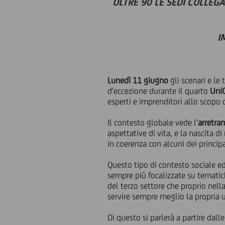
OLTRE 90 LE SEDI COLLEG
I
Lunedì 11 giugno
gli scenari e le
d'eccezione durante il quarto
UniC
esperti e imprenditori allo scopo d
Il contesto globale vede l'
arretra
aspettative di vita, e la nascita di
in coerenza con alcuni dei princip
Questo tipo di contesto sociale e
sempre più focalizzate su tematich
del terzo settore che proprio nell
servire sempre meglio la propria 
Di questo si parlerà a partire dall