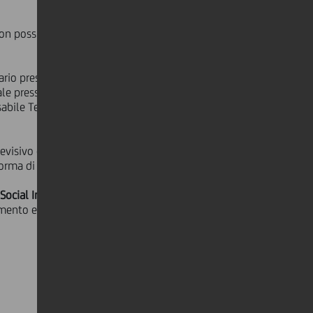
 possibilità di iscriversi sul sito:
nario presso la School of Management
iale presso lo stesso ateneo; e
sabile Territorial Development
evisivo che introdurrà i diversi
aforma di instant feedback.
i
Social Impact Banking
lanciato per
amento e la promozione di iniziative