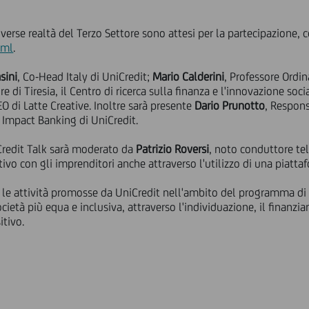
erse realtà del Terzo Settore sono attesi per la partecipazione, con
tml
.
sini
, Co-Head Italy di UniCredit;
Mario Calderini
, Professore Ordi
re di Tiresia, il Centro di ricerca sulla finanza e l'innovazione soc
O di Latte Creative. Inoltre sarà presente
Dario Prunotto
, Respon
 Impact Banking di UniCredit.
Credit Talk sarà moderato da
Patrizio Roversi
, noto conduttore tel
ttivo con gli imprenditori anche attraverso l'utilizzo di una piatt
ra le attività promosse da UniCredit nell'ambito del programma d
ocietà più equa e inclusiva, attraverso l'individuazione, il finanzi
tivo.