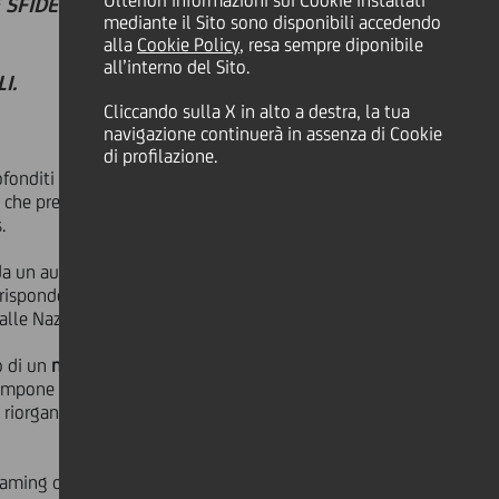
Ulteriori informazioni sui Cookie installati
 SFIDE CHE L'INNOVAZIONE
mediante il Sito sono disponibili accedendo
alla
Cookie Policy
, resa sempre diponibile
all’interno del Sito.
I.
Cliccando sulla X in alto a destra, la tua
navigazione continuerà in assenza di Cookie
di profilazione.
fonditi e dibattuti con relatori
 che prevede conversazioni tra
.
e da un aumento generale delle
rispondere con le loro attività, anche
alle Nazioni Unite.
o di un
nuove forme imprenditoriali
,
ra impone un profondo rinnovamento
 riorganizzazione dei processi per
reaming con l'UniCredit Tower di