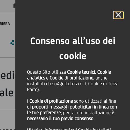
MAGAZINE
FAQ
CALENDARIO
NEL MONDO
IT
Language
Online Banking
RIERA
Consenso all’uso dei
SHARE
PRINT
SEND
cookie
edicato al terzo
Questo Sito utilizza
Cookie tecnici, Cookie
analytics
e
Cookie di profilazione,
anche
installati da soggetti terzi (cd. Cookie di Terza
iale
Parte).
I
Cookie di profilazione
sono utilizzati al fine
di
proporti messaggi pubblicitari in linea con
le tue preferenze
; per la loro installazione
è
necessario il tuo previo consenso.