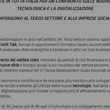
ATE IN TUTTA ITALIA PER UN CONFRONTO SULLE NUOVE
TECNOLOGICA E LA DIGITALIZZAZIONE
MPONGONO
AL TERZO SETTORE E ALLE IMPRESE SOCIAL
 trasformazioni in atto nell'ambito del Terzo settore saranno appro
redit Talk
, format di appuntamenti formativi ideato da UniCredit
i analizzare sfide strategiche e tendenze in atto nei loro business
mento del welfare state
, motivato da periodi di crisi finanziaria 
nuove sfide
e bisogni sociali a cui i business del settore possono 
ali obiettivi espressi nei 17 Social Development Goals enunciati d
d economico contribuisce da una parte alla nascita e allo svilupp
e sociali e attente all'utilizzo delle nuove
tecnologie
, dall'alt
a digitalizzazione può trovare un'opportunità di efficientamento e
utenza.
e 16.30, presso più di 90 sedi in tutta Italia e in collegamento st