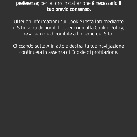
crediti non-performing
preferenze
; per la loro installazione
è necessario il
tuo previo consenso.
Ulteriori informazioni sui Cookie installati mediante
a OOO EOS, parte del
il Sito sono disponibili accedendo alla
Cookie Policy
,
resa sempre diponibile all’interno del Sito.
gruppo EOS
Cliccando sulla X in alto a destra, la tua navigazione
continuerà in assenza di Cookie di profilazione.
24 Ottobre
2018 - h 08:30
Finanziario
UniCredit, attraverso la sua sussidiaria AO UniCredit
Bank (Russia), annuncia oggi di aver raggiunto un
accordo con EOS per la vendita pro-soluto di un
portafoglio di crediti in sofferenza derivanti da
contratti di credito consumer/car concessi da AO
UniCredit Bank a
clienti appartenenti al segmento
privati.