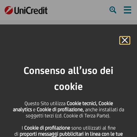
Ham
Se
Online Banking
HOME
Press & Media
Comunicati stampa
UniCredit vende in Russia un portafoglio di crediti non-performing a OOO
Consenso all’uso dei
EOS, parte del gruppo EOS
cookie
SHARE
PRINT
SEND
UniCredit vende in
Questo Sito utilizza
Cookie tecnici, Cookie
analytics
e
Cookie di profilazione,
anche installati da
soggetti terzi (cd. Cookie di Terza Parte).
Russia un portafoglio di
I
Cookie di profilazione
sono utilizzati al fine
di
proporti messaggi pubblicitari in linea con le tue