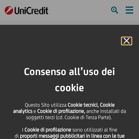
Ham
Se
Online Banking
HOME
Press & Media
Comunicati stampa
UniCredit cede un portafoglio di crediti in sofferenza ipotecari del segmento
Consenso all’uso dei
piccole e medie imprese
cookie
SHARE
PRINT
SEND
Questo Sito utilizza
UniCredit cede un
Cookie tecnici, Cookie
analytics
e
Cookie di profilazione,
anche installati da
soggetti terzi (cd. Cookie di Terza Parte).
portafoglio di crediti in
I
Cookie di profilazione
sono utilizzati al fine
di
proporti messaggi pubblicitari in linea con le tue