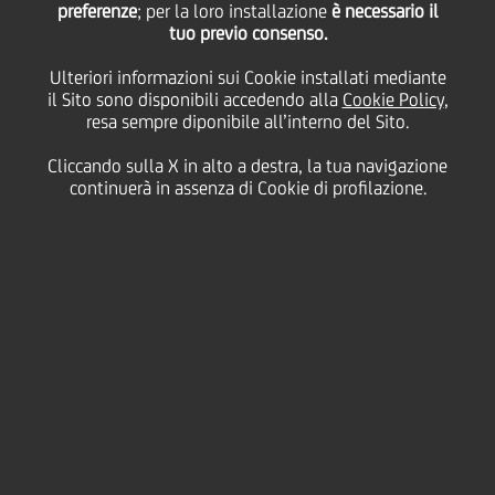
sofferenza ipotecari del
preferenze
; per la loro installazione
è necessario il
tuo previo consenso.
Ulteriori informazioni sui Cookie installati mediante
segmento piccole e
il Sito sono disponibili accedendo alla
Cookie Policy
,
resa sempre diponibile all’interno del Sito.
medie imprese
Cliccando sulla X in alto a destra, la tua navigazione
continuerà in assenza di Cookie di profilazione.
30 Novembre
2018 - h 08:00
Finanziario
UniCredit annuncia in data odierna un accordo con
una società affiliata di Fortress Investment Group LLC
("Fortress") per la cessione pro-soluto di un
portafoglio di crediti in sofferenza derivanti da
contratti di credito ipotecario verso clientela del
segmento piccole e medie imprese italiane.
Il portafoglio comprende esclusivamente crediti
derivanti da contratti di finanziamento regolati dal