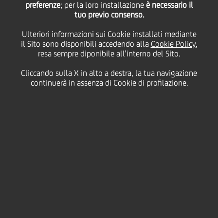
preferenze
; per la loro installazione
è necessario il
tuo previo consenso.
UniCredit in Italia
Ulteriori informazioni sui Cookie installati mediante
il Sito sono disponibili accedendo alla
Cookie Policy
,
resa sempre diponibile all’interno del Sito.
22 Marzo
2018 - h 13:13
Business
Cliccando sulla X in alto a destra, la tua navigazione
continuerà in assenza di Cookie di profilazione.
UniCredit annuncia che Samsung Pay, la nuova
applicazione che permette di pagare nei negozi in
modo semplice, sicuro e veloce ai possessori di
device Samsung abilitati, è da oggi disponibile per i
suoi clienti italiani.
"Ci muoviamo in un mondo che è sempre più
digitale, caratterizzato da una velocità di
cambiamento mai vista prima e dove le persone
sono alla continua ricerca di servizi personalizzati e
istantanei per soddisfare i loro bisogni, sempre e
ovunque -
ha sottolineato
Gianni Franco Papa
,
Direttore Generale di UniCredit
- Questo vale anche