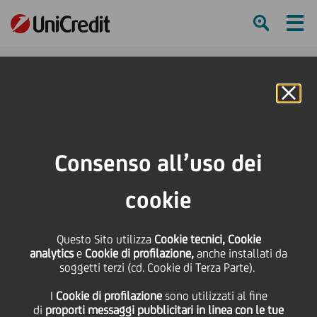
Ham
Se
Online Banking
HOME
Press & Media
Comunicati stampa
Samsung Pay disponibile dal giorno di lancio per i clienti UniCredit in Italia
Consenso all’uso dei
SHARE
PRINT
SEND
cookie
Samsung Pay
Questo Sito utilizza
Cookie tecnici, Cookie
analytics
e
Cookie di profilazione,
anche installati da
disponibile dal giorno di
soggetti terzi (cd. Cookie di Terza Parte).
I
Cookie di profilazione
sono utilizzati al fine
lancio per i clienti
di
proporti messaggi pubblicitari in linea con le tue