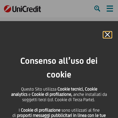
Ham
Se
Online Banking
HOME
Press & Media
Comunicati stampa
Mezzalira Investment Group Spa si espande ancora con l'acquisizione di
Consenso all’uso dei
Sitland, azienda italiana leader nel settore delle sedute di design.
L'operazione realizzata con il sostegno finanziario di UniCredit
cookie
SHARE
PRINT
SEND
Questo Sito utilizza
Cookie tecnici, Cookie
analytics
e
Cookie di profilazione,
anche installati da
Mezzalira Investment
soggetti terzi (cd. Cookie di Terza Parte).
I
Cookie di profilazione
sono utilizzati al fine
Group Spa si espande
di
proporti messaggi pubblicitari in linea con le tue