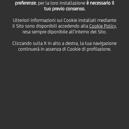
preferenze
; per la loro installazione
è necessario il
tuo previo consenso.
ancora con
Ulteriori informazioni sui Cookie installati mediante
il Sito sono disponibili accedendo alla
Cookie Policy
,
l'acquisizione di Sitland,
resa sempre diponibile all’interno del Sito.
Cliccando sulla X in alto a destra, la tua navigazione
azienda italiana leader
continuerà in assenza di Cookie di profilazione.
nel settore delle sedute
di design. L'operazione
realizzata con il
sostegno finanziario di