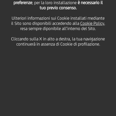
preferenze
2018 la conferma
; per la loro installazione
è necessario il
tuo previo consenso.
Ulteriori informazioni sui Cookie installati mediante
dell'interesse degli
il Sito sono disponibili accedendo alla
Cookie Policy
,
resa sempre diponibile all’interno del Sito.
investitori
Cliccando sulla X in alto a destra, la tua navigazione
continuerà in assenza di Cookie di profilazione.
internazionali per gli
asset italiani
16 Maggio
2018 - h 13:30
Finanziario
LE INFRASTRUTTURE NEL RADAR DEI FONDI
SPECIALIZZATI