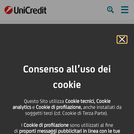
Ham
Se
Online Banking
HOME
Press & Media
Comunicati stampa
Dalla Italian Investment Conference 2018 la conferma dell'interesse degli
Consenso all’uso dei
investitori internazionali per gli asset italiani
cookie
SHARE
PRINT
SEND
Questo Sito utilizza
Dalla Italian
Cookie tecnici, Cookie
analytics
e
Cookie di profilazione,
anche installati da
soggetti terzi (cd. Cookie di Terza Parte).
Investment Conference
I
Cookie di profilazione
sono utilizzati al fine
di
proporti messaggi pubblicitari in linea con le tue