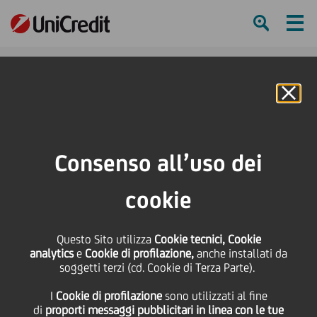
Ham
Se
Online Banking
HOME
Press & Media
Comunicati stampa
Comunicato Stampa
Consenso all’uso dei
SHARE
PRINT
SEND
cookie
Comunicato Stampa
Questo Sito utilizza
Cookie tecnici, Cookie
analytics
e
Cookie di profilazione,
anche installati da
soggetti terzi (cd. Cookie di Terza Parte).
06 Agosto
2018 - h 08:00
Finanziario
I
Cookie di profilazione
sono utilizzati al fine
di
proporti messaggi pubblicitari in linea con le tue