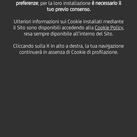
Come indicato nel comunicato stampa del 20 luglio,
preferenze
; per la loro installazione
è necessario il
UniCredit ha iscritto a ruolo presso il Tribunale di
tuo previo consenso.
Milano un atto di citazione contro Caius Capital e i
fondi Caius, con cui ha chiesto il risarcimento di
Ulteriori informazioni sui Cookie installati mediante
danni per circa 90 milioni di Euro in conseguenza
il Sito sono disponibili accedendo alla
Cookie Policy
,
delle iniziative assunte nel corso degli ultimi mesi
resa sempre diponibile all’interno del Sito.
da Caius Capital e dai fondi sul tema dei CASHES. In
conformità alla propria policy aziendale, la Banca
Cliccando sulla X in alto a destra, la tua navigazione
non rilascia commenti sui procedimenti in corso.
continuerà in assenza di Cookie di profilazione.
Milano, 6 agosto 2018