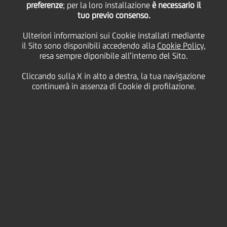
non performing ad un
preferenze
; per la loro installazione
è necessario il
tuo previo consenso.
Ulteriori informazioni sui Cookie installati mediante
gruppo di società di
il Sito sono disponibili accedendo alla
Cookie Policy
,
resa sempre diponibile all’interno del Sito.
asset management
Cliccando sulla X in alto a destra, la tua navigazione
continuerà in assenza di Cookie di profilazione.
23 Giugno
2017 - h 12:15
Finanziario
UniCredit informa che Yapi Ve Kredi Bankasi AS ("Yapi
Kredi"), la sua entità turca sottoposta a controllo
congiunto* ha concluso un accordo (la "Transazione")
con un gruppo di società di asset management per la
cessione di un portafoglio di crediti in sofferenza per
un importo complessivo di TL 518 milioni (circa €
132 milioni).
La cessione del portafoglio costituisce parte