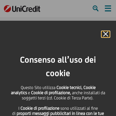
Ham
Se
Online Banking
HOME
Press & Media
Comunicati stampa
Yapi Kredi vende un portafoglio di crediti non performing ad un gruppo di
Consenso all’uso dei
società di asset management
cookie
SHARE
PRINT
SEND
Yapi Kredi vende un
Questo Sito utilizza
Cookie tecnici, Cookie
analytics
e
Cookie di profilazione,
anche installati da
soggetti terzi (cd. Cookie di Terza Parte).
portafoglio di crediti
I
Cookie di profilazione
sono utilizzati al fine
di
proporti messaggi pubblicitari in linea con le tue