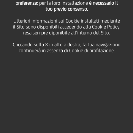
preferenze
; per la loro installazione
è necessario il
tuo previo consenso.
flagship a Milano
Ulteriori informazioni sui Cookie installati mediante
il Sito sono disponibili accedendo alla
Cookie Policy
,
resa sempre diponibile all’interno del Sito.
28 Marzo
2017 - h 18:30
Business
Cliccando sulla X in alto a destra, la tua navigazione
continuerà in assenza di Cookie di profilazione.
NELLA NUOVA AGENZIA È PRESENTE UN
CORNER VIRTUALE CHE PERMETTE DI
VISITARE L'INTERNO DEGLI IMMOBILI COME
SE LA VISITA FOSSE EFFETTUATA DI
PERSONA
UniCredit Subito Casa compie tre anni e inaugura
oggi la sua prima agenzia a
Milano
in via Giovanni
Battista Pirelli, a cui seguirà nei prossimi mesi