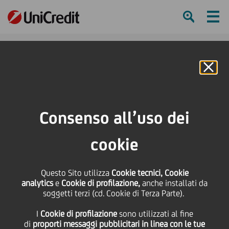
Ham
Se
Online Banking
HOME
Press & Media
Comunicati stampa
UniCredit SubitoCasa compie tre anni e inaugura la prima flagship a Milano
Consenso all’uso dei
SHARE
PRINT
SEND
cookie
UniCredit SubitoCasa
Questo Sito utilizza
Cookie tecnici, Cookie
analytics
e
Cookie di profilazione,
anche installati da
compie tre anni e
soggetti terzi (cd. Cookie di Terza Parte).
I
Cookie di profilazione
sono utilizzati al fine
inaugura la prima
di
proporti messaggi pubblicitari in linea con le tue