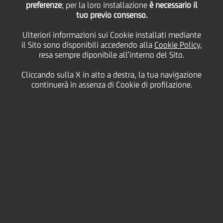
preferenze
; per la loro installazione
è necessario il
tuo previo consenso.
Ulteriori informazioni sui Cookie installati mediante
29 Marzo
2017 - h 12:07
Cultura & società
il Sito sono disponibili accedendo alla
Cookie Policy
,
resa sempre diponibile all’interno del Sito.
In 6 città laboratori creativi per bambini e ragazzi alla
Cliccando sulla X in alto a destra, la tua navigazione
scoperta de
continuerà in assenza di Cookie di profilazione.
Il buon viaggio - Muoversi e crescere tra i sentieri
dell'arte, della scienza e della creatività
Dal 3 al 9 aprile è in programma la quarta edizione
del Festival della Cultura Creativa dedicato ai
bambini e ai ragazzi, promosso da ABI con la
partecipazione delle Banche italiane. UniCredit, da
sempre attenta allo sviluppo culturale e sociale del
territorio, organizza anche quest'anno laboratori
artistico musicali in 6 città italiane, da nord a sud: