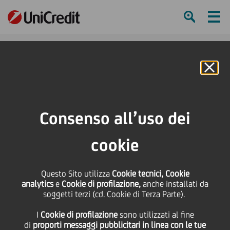
Ham
Se
Online Banking
HOME
Press & Media
Comunicati stampa
UniCredit per il Festival della cultura creativa di Abi
Consenso all’uso dei
SHARE
PRINT
SEND
cookie
UniCredit per il Festival
Questo Sito utilizza
Cookie tecnici, Cookie
analytics
e
Cookie di profilazione,
anche installati da
della cultura creativa di
soggetti terzi (cd. Cookie di Terza Parte).
I
Cookie di profilazione
sono utilizzati al fine
Abi
di
proporti messaggi pubblicitari in linea con le tue