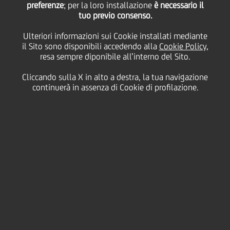
preferenze
e lavoro al centro
; per la loro installazione
è necessario il
tuo previo consenso.
Ulteriori informazioni sui Cookie installati mediante
dell'intervento di
il Sito sono disponibili accedendo alla
Cookie Policy
,
resa sempre diponibile all’interno del Sito.
UniCredit Foundation
Cliccando sulla X in alto a destra, la tua navigazione
continuerà in assenza di Cookie di profilazione.
11 Ottobre
2017 - h 11:00
Cultura & società
500MILA EURO A SOSTEGNO DELLE
ORGANIZZAZIONI NON PROFIT CHE
PROMUOVONO L'OCCUPAZIONE GIOVANILE
IN ITALIA