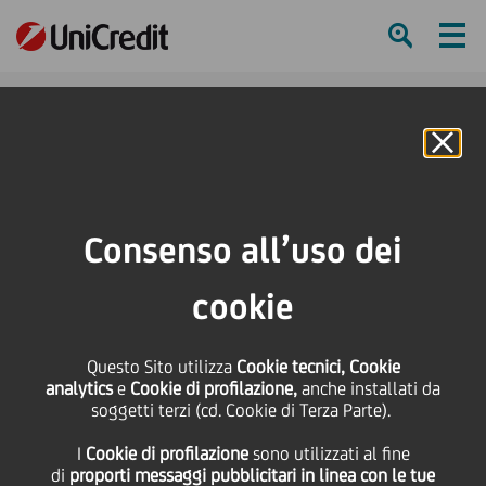
Ham
Se
Online Banking
HOME
Press & Media
Comunicati stampa
Bando UniCredit Carta E edizione 2017. Giovani e lavoro al centro
Consenso all’uso dei
dell'intervento di UniCredit Foundation
cookie
SHARE
PRINT
SEND
Bando UniCredit Carta E
Questo Sito utilizza
Cookie tecnici, Cookie
analytics
e
Cookie di profilazione,
anche installati da
soggetti terzi (cd. Cookie di Terza Parte).
edizione 2017. Giovani
I
Cookie di profilazione
sono utilizzati al fine
di
proporti messaggi pubblicitari in linea con le tue