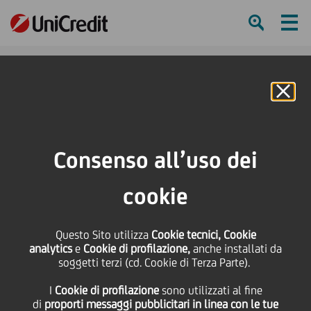
Ham
Se
Online Banking
HOME
Press & Media
Comunicati stampa
UniCredit sbarca su Instagram
Consenso all’uso dei
SHARE
PRINT
SEND
cookie
UniCredit sbarca su
Questo Sito utilizza
Cookie tecnici, Cookie
analytics
e
Cookie di profilazione,
anche installati da
Instagram
soggetti terzi (cd. Cookie di Terza Parte).
I
Cookie di profilazione
sono utilizzati al fine
di
proporti messaggi pubblicitari in linea con le tue