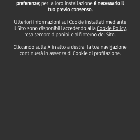
preferenze
; per la loro installazione
è necessario il
05 Maggio
2016 - h 12:58
Cultura & società
tuo previo consenso.
INSIEME AD ANSA E CANON ITALIA PER
Ulteriori informazioni sui Cookie installati mediante
RACCONTARE LA BANCA ATTRAVERSO LE
il Sito sono disponibili accedendo alla
Cookie Policy
,
resa sempre diponibile all’interno del Sito.
IMMAGINI
Cliccando sulla X in alto a destra, la tua navigazione
continuerà in assenza di Cookie di profilazione.
UniCredit debutta su
Instagram
, il
social network
delle immagini
che oggi registra il più alto tasso di
engagement con i suoi 400 milioni di utenti attivi, di
cui 8,4 milioni solo in Italia. La presenza di Media
Relations UniCredit sui canali digitali si arricchisce
così con il nuovo profilo Instagram
@UniCredit_PR
,
che affiancherà l'account Twitter del Gruppo
(@UniCredit_PR), attualmente seguito da circa 8.800
follower e Google Plus (+UniCreditGroup), il primo
profilo bancario italiano seguito attualmente da
quasi 14.000 utenti con 3 milioni di visualizzazioni.