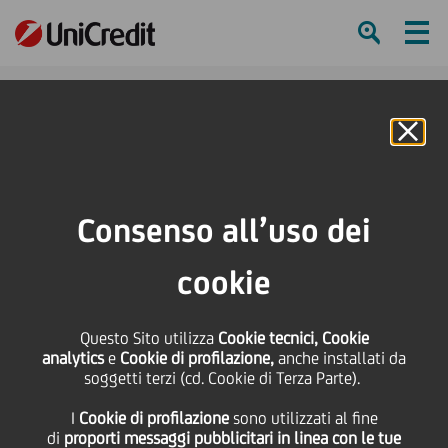
Ham
Se
Online Banking
HOME
Press & Media
Comunicati stampa
UniCredit Subito Casa compie un anno. 10 mila gli immobili sul mercato
Consenso all’uso dei
SHARE
PRINT
SEND
cookie
UniCredit Subito Casa
Questo Sito utilizza
Cookie tecnici, Cookie
analytics
e
Cookie di profilazione,
anche installati da
compie un anno. 10
soggetti terzi (cd. Cookie di Terza Parte).
I
Cookie di profilazione
sono utilizzati al fine
mila gli immobili sul
di
proporti messaggi pubblicitari in linea con le tue