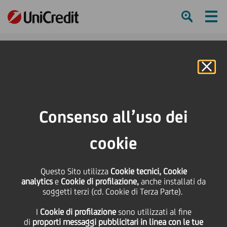
Ham
Se
Online Banking
HOME
Press & Media
Comunicati stampa
UniCredit Start Lab: erogato il quarto finanziamento in equity
Consenso all’uso dei
SHARE
PRINT
SEND
cookie
UniCredit Start Lab:
Questo Sito utilizza
Cookie tecnici, Cookie
analytics
e
Cookie di profilazione,
anche installati da
erogato il quarto
soggetti terzi (cd. Cookie di Terza Parte).
I
Cookie di profilazione
sono utilizzati al fine
finanziamento in equity
di
proporti messaggi pubblicitari in linea con le tue