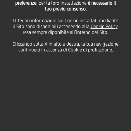
preferenze
; per la loro installazione
è necessario il
tuo previo consenso.
Ulteriori informazioni sui Cookie installati mediante
29 Ottobre
2015 - h 12:00
Business
il Sito sono disponibili accedendo alla
Cookie Policy
,
resa sempre diponibile all’interno del Sito.
UNICREDIT INVESTE 200.000 EURO IN WIB, LA
STARTUP SICILIANA CHE RIVOLUZIONA IL MONDO
Cliccando sulla X in alto a destra, la tua navigazione
continuerà in assenza di Cookie di profilazione.
DELLE VENDING MACHINES E CHE RACCOGLIE
COMPLESSIVAMENTE 610.000 EURO DA VERTIS E
DA ALTRI INVESTITO
R
I
Nuovo successo per il programma di accelerazione
UniCredit Start Lab
, promosso da UniCredit per
favorire lo sviluppo delle startup innovative italiane.
La banca ha erogato questa mattina a Palermo il suo
quarto finanziamento in equity. A beneficiarne è
WIB
Machines
, una giovane azienda siciliana,
specializzata nello sviluppo di vending machine di