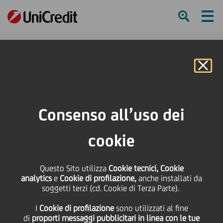
Ham
Se
Online Banking
HOME
Press & Media
Comunicati stampa
UniCredit Start Lab al "Global Startup Expo" con 60 nuove imprese italiane
Consenso all’uso dei
SHARE
PRINT
SEND
cookie
UniCredit Start Lab al
Questo Sito utilizza
Cookie tecnici, Cookie
analytics
e
Cookie di profilazione,
anche installati da
"Global Startup Expo"
soggetti terzi (cd. Cookie di Terza Parte).
I
Cookie di profilazione
sono utilizzati al fine
con 60 nuove imprese
di
proporti messaggi pubblicitari in linea con le tue