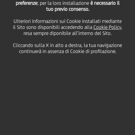
preferenze
; per la loro installazione
è necessario il
tuo previo consenso.
italiane
Ulteriori informazioni sui Cookie installati mediante
il Sito sono disponibili accedendo alla
Cookie Policy
,
resa sempre diponibile all’interno del Sito.
16 Ottobre
2015 - h 10:00
Business
Cliccando sulla X in alto a destra, la tua navigazione
GRAZIE A UNA PIATTAFORMA INTERNET
continuerà in assenza di Cookie di profilazione.
INVESTITORI E AZIENDE DI IMPORTANZA
MONDIALE E STARTUP ITALIANE SI
INCONTRERANNO IL PROSSIMO 19 E 20
NOVEMBRE PER RICERCARE OPPORTUNITÀ DI
BUSINESS #MADEINITALY #STARTUPEXPO #GSE
Sarà presente anche UniCredit, unica banca italiana,
il prossimo 19 novembre al virtuale taglio del nastro
del primo "Global Startup Expo", la fiera digitale
delle startup. Grazie a una piattaforma Internet
sviluppata da Hyperfair, startup italiana che ha sede
anche a San Francisco, investitori e aziende