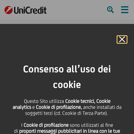
Ham
Se
Online Banking
HOME
Press & Media
Comunicati stampa
Alibaba Group, Intesa Sanpaolo e UniCredit annunciano l'iniziativa E-Marco
Consenso all’uso dei
Polo a supporto del "Made in Italy"
cookie
SHARE
PRINT
SEND
Alibaba Group, Intesa
Questo Sito utilizza
Cookie tecnici, Cookie
analytics
e
Cookie di profilazione,
anche installati da
soggetti terzi (cd. Cookie di Terza Parte).
Sanpaolo e UniCredit
I
Cookie di profilazione
sono utilizzati al fine
di
proporti messaggi pubblicitari in linea con le tue