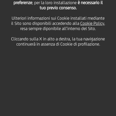
annunciano l'iniziativa
preferenze
; per la loro installazione
è necessario il
tuo previo consenso.
Ulteriori informazioni sui Cookie installati mediante
E-Marco Polo a
il Sito sono disponibili accedendo alla
Cookie Policy
,
resa sempre diponibile all’interno del Sito.
supporto del "Made in
Cliccando sulla X in alto a destra, la tua navigazione
continuerà in assenza di Cookie di profilazione.
Italy"
19 Marzo
2015 - h 09:00
Business
PER LE PICCOLE E MEDIE IMPRESE ITALIANE OPPORTUNITÀ DI
EXPORT VERSO LA CINA ATTRAVERSO LA SOLUZIONE TMALL
GLOBAL DEL GRUPPO ALIBABA
Tmall Global, estensione della piattaforma Tmall B2C del Gruppo
cinese Alibaba, con Intesa Sanpaolo e UniCredit, banche leader in
Italia, danno il via a "E-Marco Polo", iniziativa congiunta volta ad
agevolare l'ingresso delle imprese italiane nel mercato cinese