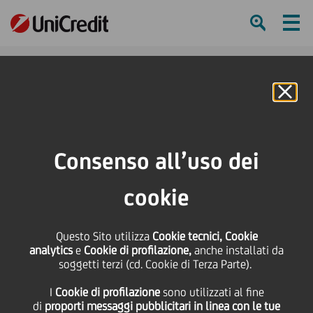
Ham
Se
Online Banking
HOME
Press & Media
Comunicati stampa
Premio Cerchio d'Oro dell'innovazione finanziaria: UniCredit è "la Banca
Consenso all’uso dei
innovation dell'anno"
cookie
SHARE
PRINT
SEND
Premio Cerchio d'Oro
Questo Sito utilizza
Cookie tecnici, Cookie
analytics
e
Cookie di profilazione,
anche installati da
soggetti terzi (cd. Cookie di Terza Parte).
dell'innovazione
I
Cookie di profilazione
sono utilizzati al fine
di
proporti messaggi pubblicitari in linea con le tue