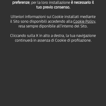
finanziaria: UniCredit è
preferenze
; per la loro installazione
è necessario il
tuo previo consenso.
Ulteriori informazioni sui Cookie installati mediante
"la Banca innovation
il Sito sono disponibili accedendo alla
Cookie Policy
,
resa sempre diponibile all’interno del Sito.
dell'anno"
Cliccando sulla X in alto a destra, la tua navigazione
continuerà in assenza di Cookie di profilazione.
26 Febbraio
2015 - h 16:10
Cultura & società
Quattro primi premi e cinque menzioni di merito. E'
questo il ragguardevole risultato raggiunto da
UniCredit nell'edizione 2015 del Premio AIFIn
"Cerchio d'Oro dell'innovazione finanziaria". Gli ottimi
piazzamenti hanno portato il Gruppo ad aggiudicarsi
anche il premio speciale "Banca Innovation
dell'anno".
'Aver ricevuto un numero così ampio di