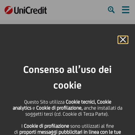
Ham
Se
Online Banking
HOME
Press & Media
Comunicati stampa
CEE Quarterly 1Q16: Contesto favorevole anche il prossimo anno per
Consenso all’uso dei
l'Europa centro-orientale
cookie
SHARE
PRINT
SEND
CEE Quarterly 1Q16:
Questo Sito utilizza
Cookie tecnici, Cookie
analytics
e
Cookie di profilazione,
anche installati da
soggetti terzi (cd. Cookie di Terza Parte).
Contesto favorevole
I
Cookie di profilazione
sono utilizzati al fine
di
proporti messaggi pubblicitari in linea con le tue