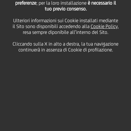
anche il prossimo anno
preferenze
; per la loro installazione
è necessario il
tuo previo consenso.
Ulteriori informazioni sui Cookie installati mediante
per l'Europa centro-
il Sito sono disponibili accedendo alla
Cookie Policy
,
resa sempre diponibile all’interno del Sito.
orientale
Cliccando sulla X in alto a destra, la tua navigazione
continuerà in assenza di Cookie di profilazione.
29 Dicembre
2015 - h 11:27
Business
Le economie dei paesi CEE che fanno parte della
UE registreranno una crescita superiore al
potenziale anche nel biennio 2016-2017
Quest'anno la forte crescita dell'area euro ha
aiutato Croazia e Serbia a uscire dalla
recessione, mentre la Turchia ha scontato
l'elevata incertezza politica fino a poche