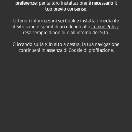
preferenze
; per la loro installazione
è necessario il
tuo previo consenso.
Ulteriori informazioni sui Cookie installati mediante
15 Aprile
2015 - h 11:30
Business
il Sito sono disponibili accedendo alla
Cookie Policy
,
150 MILIONI PER L'OCCUPAZIONE GIOVANILE,
resa sempre diponibile all’interno del Sito.
ALTRETTANTI PER GLI INVESTIMENTI
Cliccando sulla X in alto a destra, la tua navigazione
continuerà in assenza di Cookie di profilazione.
UniCredit ha firmato con Banca Europea per gli
Investimenti (BEI) due nuove linee di finanziamento,
per un ammontare complessivo di 300 milioni di
euro, destinate alle imprese italiane dei settori
produttivi e dei servizi.
150 milioni di euro saranno destinati alle PMI per
finanziare investimenti in beni materiali e
immateriali ovvero in capitale circolante, mentre gli
ulteriori 150 milioni saranno destinati alle imprese
fino a 3.000 dipendenti che promuovano
l'occupazione giovanile (fino a 29 anni di età) e al
contempo eseguano investimenti materiali e