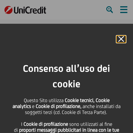
Ham
Se
Online Banking
HOME
Press & Media
Comunicati stampa
Accordo BEI - UniCredit: 300 milioni di euro per le imprese italiane
Consenso all’uso dei
SHARE
PRINT
SEND
cookie
Accordo BEI - UniCredit:
Questo Sito utilizza
Cookie tecnici, Cookie
analytics
e
Cookie di profilazione,
anche installati da
300 milioni di euro per
soggetti terzi (cd. Cookie di Terza Parte).
I
Cookie di profilazione
sono utilizzati al fine
le imprese italiane
di
proporti messaggi pubblicitari in linea con le tue