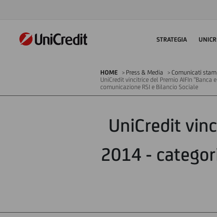
STRATEGIA
UNICR
HOME
Press & Media
Comunicati sta
UniCredit vincitrice del Premio AIFIn "Banca e 
comunicazione RSI e Bilancio Sociale
UniCredit vinc
2014 - categori