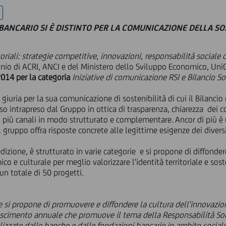
 BANCARIO SI È DISTINTO PER LA COMUNICAZIONE DELLA SO
oriali: strategie competitive, innovazioni, responsabilità sociale 
inio di ACRI, ANCI e del Ministero dello Sviluppo Economico, UniC
014 per la categoria
Iniziative di comunicazione RSI e Bilancio So
giuria per la sua comunicazione di sostenibilità di cui il Bilancio r
o intrapreso dal Gruppo in ottica di trasparenza, chiarezza dei 
o più canali in modo strutturato e complementare. Ancor di più è
 gruppo offra risposte concrete alle legittime esigenze dei diversi
dizione, è strutturato in varie categorie e si propone di diffonder
o e culturale per meglio valorizzare l'identità territoriale e sos
n totale di 50 progetti.
 si propone di promuovere e diffondere la cultura dell'innovazion
onoscimento annuale che promuove il tema della Responsabilità Soc
alizzate dalle banche e dalle fondazioni bancarie in ambito sociale