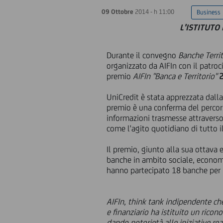
09 Ottobre
2014 - h 11:00
Business
L'ISTITUTO
Durante il convegno
Banche Territ
organizzato da AIFIn con il patroc
premio
AIFIn
"Banca e Territorio"
2
UniCredit è stata apprezzata dalla 
premio è una conferma del percors
informazioni trasmesse attravers
come l'agito quotidiano di tutto il
Il premio, giunto alla sua ottava e
banche in ambito sociale, economic
hanno partecipato 18 banche per u
AIFIn, think tank indipendente che
e finanziario ha istituito un ric
dando notorietà alle iniziative re