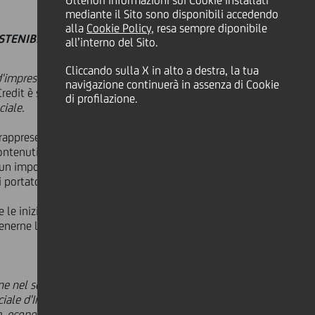
Ulteriori informazioni sui Cookie installati
mediante il Sito sono disponibili accedendo
alla
Cookie Policy
, resa sempre diponibile
STENIBILITÀ
all’interno del Sito.
Cliccando sulla X in alto a destra, la tua
d'impresa ,
svoltosi ieri a Milano e
navigazione continuerà in assenza di Cookie
redit è stata nominata vincitrice del
di profilazione.
ciale.
appresenta il punto di sintesi. Il
contenuti e completezza delle
 un importante riconoscimento di
 portatori d'interesse.
e le iniziative messe in atto dalle
tenerne lo sviluppo. All'assegnazione
e nel settore bancario, assicurativo
iale d'Impresa nel settore bancario
, economico, culturale, ecc. e