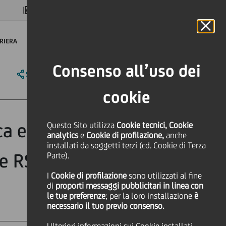
MAGAZINE
FAQ
CALENDARIO
NEL MONDO
IT
Language
Online Banking
RIERA
Consenso all’uso dei
SHARE
PRINT
SEND
cookie
a e Territorio"
Questo Sito utilizza
Cookie tecnici, Cookie
analytics
e
Cookie di profilazione,
anche
installati da soggetti terzi (cd. Cookie di Terza
e RSI e Bilancio
Parte).
I
Cookie di profilazione
sono utilizzati al fine
di
proporti messaggi pubblicitari in linea con
le tue preferenze
; per la loro installazione
è
necessario il tuo previo consenso.