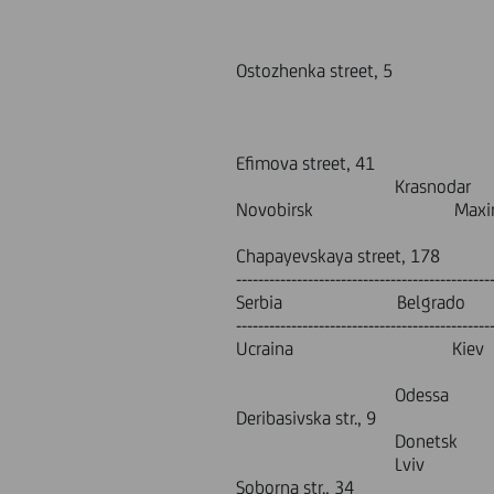
Bolshaya Gruz
Komsomols
Lenin
Ostozhenka stree
Moskovsky 
Slavy av
Novat
Efimova street, 41
Krasnodar 
Novobirsk Maxim
Lenina
Chapayevs
----------------------------------------------
Serbia Belgrado O
----------------------------------------------
Ucraina Kiev S
Boryspols
Odessa
Deribasivska str., 9
Donetsk Rosy L
Lviv Mits
Soborna str., 34