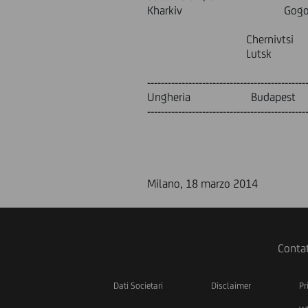
Kharkiv Gogolya st
Gogolya 
Chernivtsi Mits
Lutsk Galits
----------------------------------------------
Ungheria Budapest
----------------------------------------------
Milano, 18 marzo 2014
Contat
Dati Societari
Disclaimer
Pr