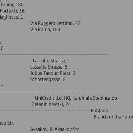
i, 180
i, 16
occo, 1
ro Settimo, 42
oma, 183 B
ia
16
--------------------------------------------------------------------------
assalle Strasse, 1
Strasse, 5
ler Platz, 3
ttengas
 4
-----------------------------------------------------------------------
ar UniCredit d.d. HQ, Kardinala Stepinca bb
nih beretki, 24
--------------------------------------------------------------
edelya Sq. Branch of the Future, Busine
vo Str.
 Aksakov Str.