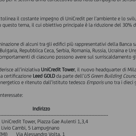
tolinea il costante impegno di UniCredit per l'ambiente e lo svil
 questo tema, il cui obiettivo principale è la riduzione del 30% 
minazione di alcuni tra gli edifici più rappresentativi della Banca 
, Bulgaria, Repubblica Ceca, Serbia, Romania, Russia, Ucraina e Un
 comportamenti di ciascuno possono avere sul surriscaldamento g
erisce all'iniziativa
UniCredit Tower
, il nuovo headquarter di Mila
la certificazione
Leed GOLD
da parte dell'
US Green Building Counc
nergetico e ritenuto dall'istituto tedesco
Emporis
uno tra i dieci
interessate:
tà Indirizzo
------------------------------------------------------------------------
Tower, Piazza Gae Aulenti 1,3,4
, 5 Lampugnano
 Via Alessandro Volta, 1