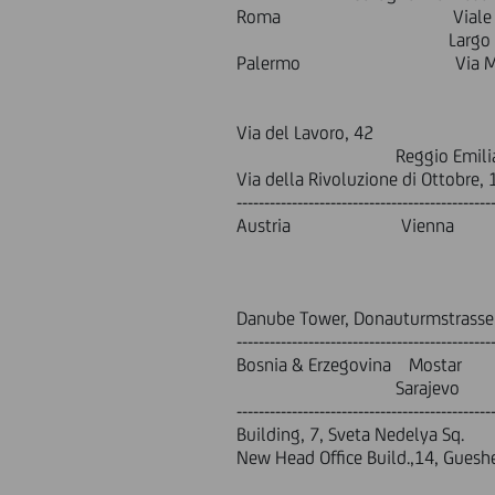
Roma Viale Tupin
Largo Fochett
Palermo Via Magli
Via Rugge
Via R
Via del Lavoro, 42
Reggio Emil
Via della Rivoluzione di Ottobre, 
----------------------------------------------
Austria Vienna L
Lassalle 
Julius Tand
Scho
Danube Tower, Donauturmstrasse
----------------------------------------------
Bosnia & Erzegovina Most
Sarajevo Zele
--------------------------------
Building, 7, Sveta N
New Head Office Build.,14, Gueshe
Aksakov, 8,