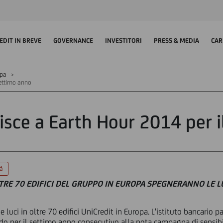
EDIT IN BREVE
GOVERNANCE
INVESTITORI
PRESS & MEDIA
CAR
mpa
settimo anno
isce a Earth Hour 2014 per 
tà
TRE 70 EDIFICI DEL GRUPPO IN EUROPA SPEGNERANNO LE L
uci in oltre 70 edifici UniCredit in Europa. L'istituto bancario part
do per il settimo anno consecutivo alla nota campagna di sensibi