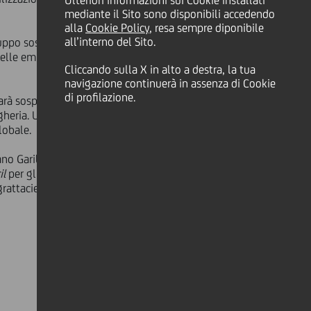
Ulteriori informazioni sui Cookie installati
mediante il Sito sono disponibili accedendo
alla
Cookie Policy
, resa sempre diponibile
all’interno del Sito.
uppo sostenibile, inserendosi in una
delle emissioni di CO
nell'atmosfera
2
Cliccando sulla X in alto a destra, la tua
navigazione continuerà in assenza di Cookie
di profilazione.
sarà sospesa per un'ora in
10 Paesi
:
gheria. Un piccolo segno per far
lobale.
no Garibaldi, il palazzo più alto
il
per gli scrupolosi requisiti di
 grattacieli più belli al mondo.