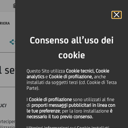
MAGAZINE
FAQ
CALENDARIO
NEL MONDO
IT
Language
Online Banking
RIERA
Consenso all’uso dei
SHARE
PRINT
SEND
cookie
il settimo anno
Questo Sito utilizza
Cookie tecnici, Cookie
analytics
e
Cookie di profilazione,
anche
installati da soggetti terzi (cd. Cookie di Terza
Parte).
I
Cookie di profilazione
sono utilizzati al fine
di
proporti messaggi pubblicitari in linea con
UCI
le tue preferenze
; per la loro installazione
è
necessario il tuo previo consenso.
eciperà infatti all'iniziativa
lizzazione ai cambiamenti climatici