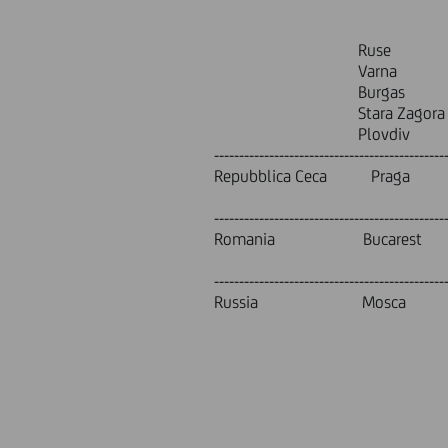
Ivan Vazov, 1
Kaloyan, 3,
Ruse Ruse Flagsh
Varna Varna Flags
Burgas Burgas Fla
Stara Zagora 126
Plovdiv Plovdiv F
----------------------------------------------
Repubblica Ceca Praga 
Náměstí Repu
----------------------------------------------
Romania Bucarest UniC
Ghetarilor 23
----------------------------------------------
Russia Mosca Pre
Boutikovs
Moscow, 1-st
Zubovsky b
1-st Tverskaya
Leningrads
Podsosens