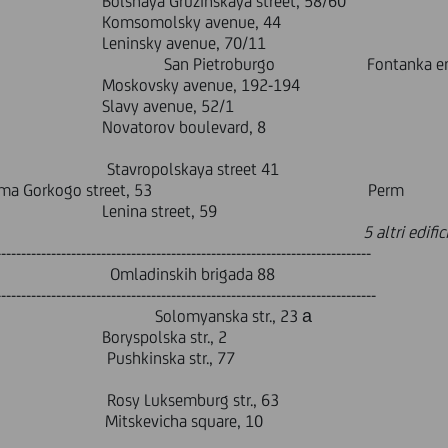
inskaya street, 58/60
ky avenue, 44
sky avenue,
t, 5 San Pietroburgo Fontanka emb
avenue, 192-194
enue, 52/1
orov boulev
Stavropolskaya street
a Gorkogo street, 53 Perm Sibi
 street, 59
kaya street, 178
5 altri edific
---------------------------------------------------------------------------
mladinskih brigada 88
----------------------------------------------------------------------------
olomyanska str., 23 а
ka str., 2
 Pushkinska s
uksemburg str., 63
kevicha square, 10 K