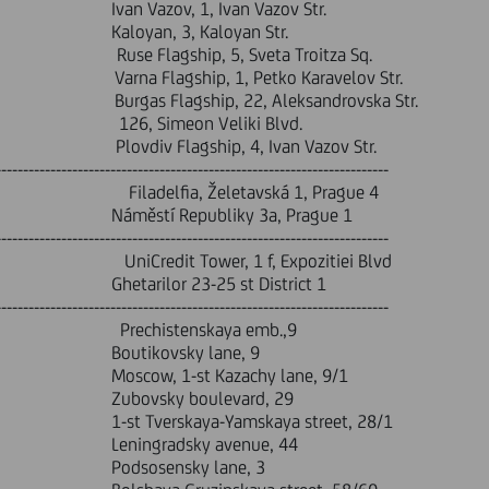
, Ivan Vazov Str.
 Kaloyan Str.
ip, 5, Sveta Troitza Sq.
hip, 1, Petko Karavelov Str.
gship, 22, Aleksandrovska Str.
, Simeon Veliki Blvd.
lagship, 4, Ivan Vazov Str.
------------------------------------------------------------------------
Filadelfia, Želetavská 1, Prague 4
bliky 3a, Prague 1
------------------------------------------------------------------------
redit Tower, 1 f, Expozitiei Blvd
-25 st District 1
------------------------------------------------------------------------
chistenskaya emb.,9
ky lane, 9
 Kazachy lane, 9/1
oulevard, 29
-Yamskaya street, 28/1
ky avenue, 44
ky lane, 3