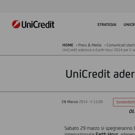
STRATEGIA
UNICR
HOME
Press & Media
Comunicati sta
UniCredit aderisce a Earth Hour 2014 per il 
UniCredit ader
28 Marzo
2014 - h 11:00
Sostenibili
OL
Sabato 29 marzo si spegneranno le l
internazionale
Earth Hour
, aderen