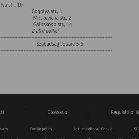
r., 10
str., 1
kevicha str., 2
kogo str., 14
2 altri edifici
-------------------------------------------------------------------------
 Szabadság square 5-6
-------------------------------------------------------------------------
ti
Glossario
Requisiti di 
ivacy
Cookie policy
Le tue scelte sui Cookie
SD