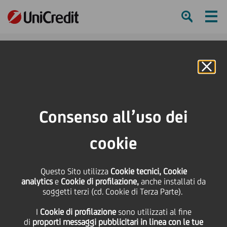
Ham
Se
Online Banking
HOME
Press & Media
Comunicati stampa
Perfezionato oggi il closing dell'operazione tra NP, UC, ISP e Clessidra con
Consenso all’uso dei
Long-Term Investments Luxembourg SA e relativo all'acquisto del 50% di
Camfin
cookie
SHARE
PRINT
SEND
Questo Sito utilizza
Cookie tecnici, Cookie
analytics
e
Cookie di profilazione,
anche installati da
Perfezionato oggi il
soggetti terzi (cd. Cookie di Terza Parte).
I
Cookie di profilazione
sono utilizzati al fine
closing dell'operazione
di
proporti messaggi pubblicitari in linea con le tue