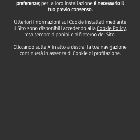
preferenze
; per la loro installazione
è necessario il
tuo previo consenso.
tra NP, UC, ISP e
Ulteriori informazioni sui Cookie installati mediante
il Sito sono disponibili accedendo alla
Cookie Policy
,
Clessidra con Long-
resa sempre diponibile all’interno del Sito.
Cliccando sulla X in alto a destra, la tua navigazione
Term Investments
continuerà in assenza di Cookie di profilazione.
Luxembourg SA e
relativo all'acquisto del
50% di Camfin
10 Luglio
2014 - h 19:10
Finanziario