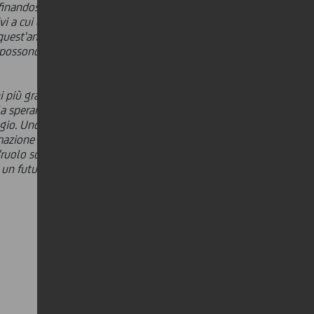
affinandosi nel tempo, ogni anno
 a cui destinare i fondi raccolti. Per
 quest'anno abbiamo deciso di
e possono mettere a dura prova la
hi più grandi che possano correre i
la speranza nel proprio futuro. Questa
agio. Uno dei compiti principali dei
rmazione professionale finalizzata
'ruolo sociale', sentendosi parte
i un futuro migliore"
.