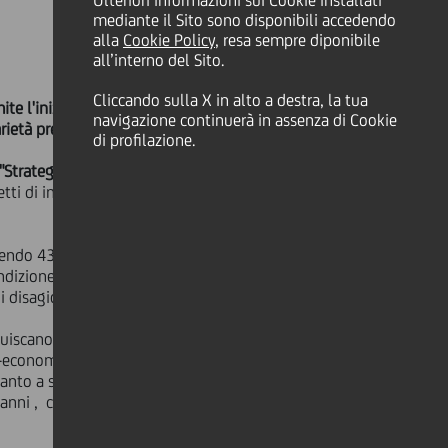
Ulteriori informazioni sui Cookie installati
mediante il Sito sono disponibili accedendo
alla
Cookie Policy
, resa sempre diponibile
all’interno del Sito.
Cliccando sulla X in alto a destra, la tua
ite l'iniziativa interna "
Your Choice,
navigazione continuerà in assenza di Cookie
rietà preferito
di profilazione.
"Strategie di coesione sociale a
etti di inclusione lavorativa di
endo 43 progetti sul territorio
ondizione di disagio economico,
i disagio.
uiscano alla coesione sociale
cio-economico, dall'altro promuovendo
tanto a sostenere progetti in linea
 anni , che vivono particolari