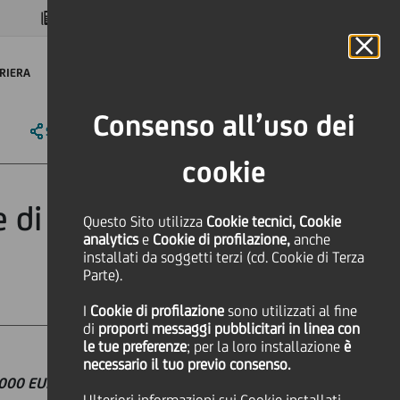
MAGAZINE
FAQ
CALENDARIO
NEL MONDO
IT
Language
Online Banking
RIERA
Consenso all’uso dei
SHARE
PRINT
SEND
cookie
e di coesione
Questo Sito utilizza
Cookie tecnici, Cookie
analytics
e
Cookie di profilazione,
anche
installati da soggetti terzi (cd. Cookie di Terza
Parte).
I
Cookie di profilazione
sono utilizzati al fine
di
proporti messaggi pubblicitari in linea con
le tue preferenze
; per la loro installazione
è
necessario il tuo previo consenso.
.000 EURO
CHE PREMIERÀ SETTE