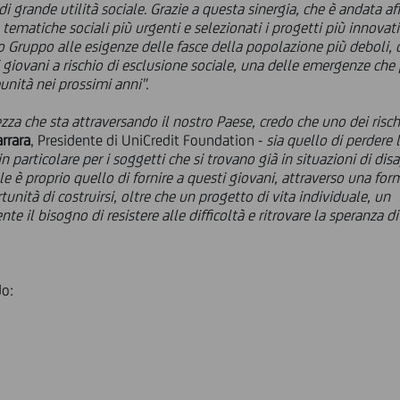
di grande utilità sociale. Grazie a questa sinergia, che è andata 
ematiche sociali più urgenti e selezionati i progetti più innovativi
o Gruppo alle esigenze delle fasce della popolazione più deboli,
 giovani a rischio di esclusione sociale, una delle emergenze ch
unità nei prossimi anni".
tezza che sta attraversando il nostro Paese, credo che uno dei risc
rrara
, Presidente di UniCredit Foundation -
sia quello di perdere 
n particolare per i soggetti che si trovano già in situazioni di dis
ale è proprio quello di fornire a questi giovani, attraverso una fo
tunità di costruirsi, oltre che un progetto di vita individuale, un 
e il bisogno di resistere alle difficoltà e ritrovare la speranza d
do: