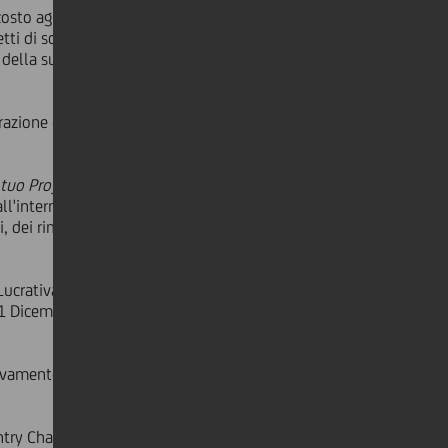
costo aggiuntivo per il titolare,
tti di solidarietà e supporto a favore
della suddivisione territoriale di
razione con il Cergas dell'Università
l tuo Progetto")
, gli oltre
50.000
 all'interno del Bando
.
In base ai voti
ti, dei rimanenti 80.000 euro di
crativa di Utilità Sociale ai sensi
 1 Dicembre 2011).
vamente tramite l'apposito
ntry Chairman Italia UniCredit -
ha