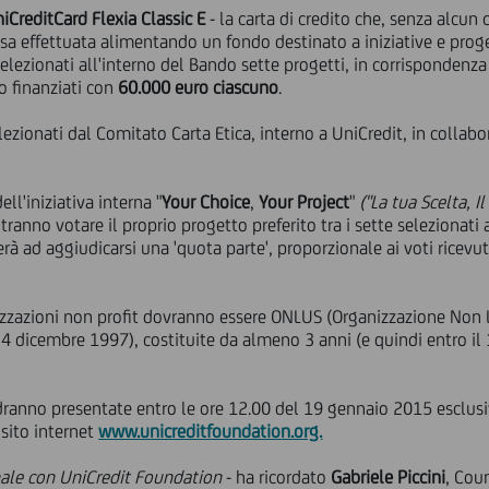
iCreditCard Flexia Classic E
-
la carta di credito che, senza alcun 
pesa effettuata alimentando un fondo destinato a iniziative e proge
selezionati all'interno del Bando sette progetti, in corrispondenza 
o finanziati con
60.000 euro ciascuno
.
lezionati dal Comitato Carta Etica, interno a UniCredit, in collabo
ll'iniziativa interna
"
Your Choice
,
Your Project
"
("La tua Scelta, I
tranno votare il proprio progetto preferito tra i sette selezionati
erà ad aggiudicarsi una 'quota parte', proporzionale ai voti ricevu
izzazioni non profit dovranno essere ONLUS (Organizzazione Non Lu
l 4 dicembre 1997), costituite da almeno 3 anni (e quindi entro il
ranno presentate entro le ore 12.00 del
19 gennaio 2015 esclusi
 sito internet
www.unicreditfoundation.org.
nale con UniCredit Foundation
- ha ricordato
Gabriele Piccini
, Cou