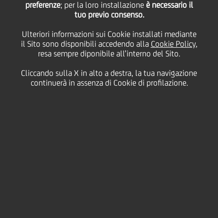
preferenze
; per la loro installazione
è necessario il
14 Marzo
2014 - h 15:15
Business
tuo previo consenso.
500 MILIONI DI EURO E UN PACCHETTO
Ulteriori informazioni sui Cookie installati mediante
COMPLETO DI SERVIZI "SU MISURA" PER LE
il Sito sono disponibili accedendo alla
Cookie Policy
,
IMPRESE ALBERGHIERE
resa sempre diponibile all’interno del Sito.
Cliccando sulla X in alto a destra, la tua navigazione
UniCredit
e
Federalberghi
hanno stipulato una
continuerà in assenza di Cookie di profilazione.
convenzione che mette a disposizione delle imprese
alberghiere avanzate soluzioni di finanziamento e di
servizio distintive grazie ad un pacchetto completo
di servizi dedicato alle specifiche esigenze del
settore, che comprende:
-
fidi e finanziamenti a breve termine
per rispondere
alle esigenze di capitale circolante;
- un
plafond di 500 milioni
di euro per l'erogazione
di
mutui a supporto degli investimenti aziendali, con
durata sino a 22 anni
, utilizzabili anche per il
finanziamento delle opere di adeguamento alle
normative sulla sicurezza e per acquisire la proprietà