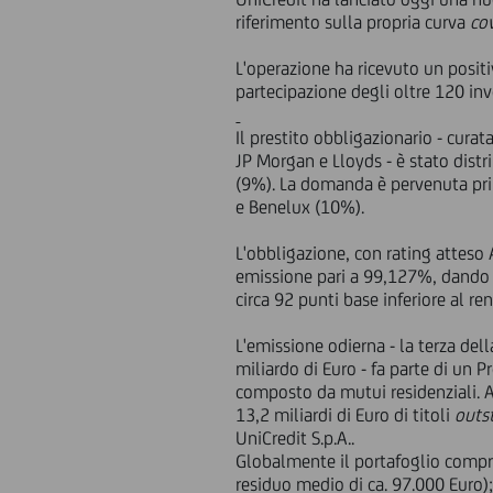
riferimento sulla propria curva
co
L'operazione ha ricevuto un positi
partecipazione degli oltre 120 inve
Il prestito obbligazionario - cur
JP Morgan e Lloyds - è stato distri
(9%). La domanda è pervenuta pri
e Benelux (10%).
L'obbligazione, con rating atteso
emissione pari a 99,127%, dando l
circa 92 punti base inferiore al r
L'emissione odierna - la terza de
miliardo di Euro - fa parte di un
composto da mutui residenziali. 
13,2 miliardi di Euro di titoli
outs
UniCredit S.p.A..
Globalmente il portafoglio compr
residuo medio di ca. 97.000 Euro)