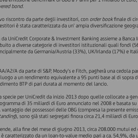
vered bond
.
vo riscontro da parte degli investitori, con
order book
finale di ci
stitori è stata caratterizzata da un' ampia diversificazione geogra
ata da UniCredit Corporate & Investment Banking assieme a Banca 
buito a diverse categorie di investitori istituzionali quali fondi 
ncipalmente da Germania/Austria (33%), UK/Irlanda (17%) e Ital
 AA/A2/A da parte di S&P, Moody's e Fitch, pagherà una cedola pa
uogo a un rendimento equivalente a 95 punti base al di sopra de
endimento BTP di pari durata al momento del lancio.
lla specie per UniCredit da inizio 2013 dopo quelle collocate a g
 Programma di 35 miliardi di Euro annunciato nel 2008 e basata s
A vantaggio dei possessori delle OBG (compresa la presente emis
tanding
), sono già stati segregati finora circa 21,4 miliardi di Eur
ende, alla fine del mese di giugno 2013, circa 208.000 mutui ed
; è caratterizzato da un loan-to-value medio pari a ca. 54,9%, da