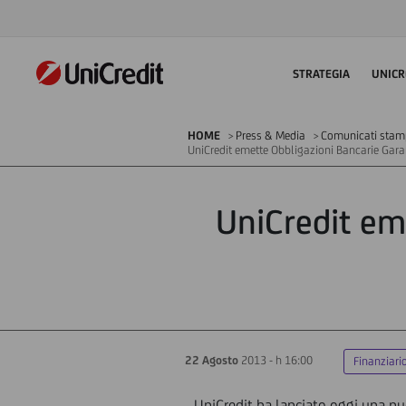
STRATEGIA
UNICR
HOME
Press & Media
Comunicati sta
UniCredit emette Obbligazioni Bancarie Garan
UniCredit em
22 Agosto
2013 - h 16:00
Finanziari
UniCredit ha lanciato oggi una n