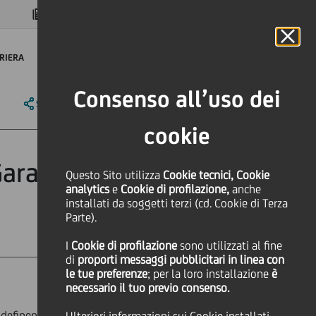
MAGAZINE
FAQ
CALENDARIO
NEL MONDO
IT
Language
Online Banking
RIERA
Consenso all’uso dei
SHARE
PRINT
SEND
cookie
arantite da 1
Questo Sito utilizza
Cookie tecnici, Cookie
analytics
e
Cookie di profilazione,
anche
installati da soggetti terzi (cd. Cookie di Terza
Parte).
I
Cookie di profilazione
sono utilizzati al fine
di
proporti messaggi pubblicitari in linea con
le tue preferenze
; per la loro installazione
è
necessario il tuo previo consenso.
, definendo un nuovo punto di