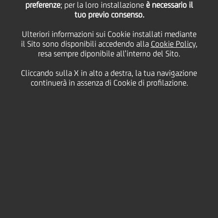
preferenze
; per la loro installazione
è necessario il
riferimento a conversazioni con il Governatore della
tuo previo consenso.
Bundesbank Jens Weidmann. UniCredit intende
chiarire che non ci sono stati rapporti in tempi
Ulteriori informazioni sui Cookie installati mediante
recenti tra il Governatore della Bundesbank e questo
il Sito sono disponibili accedendo alla
Cookie Policy
,
dirigente e che le dichiarazioni da questa stessa
resa sempre diponibile all’interno del Sito.
persona attribuite a Jens Weidmann sono sbagliate e
prive di fondamento. La Banca ha subito voluto
Cliccando sulla X in alto a destra, la tua navigazione
porgere le proprie scuse a Jens Weidmann e alla
continuerà in assenza di Cookie di profilazione.
Bundesbank per questo sfortunato incidente.
Contatti
Glossario
Requisiti di
sistema
Dati Societari
Disclaimer
Privacy
Cookie policy
Le tue scelte sui Cookie