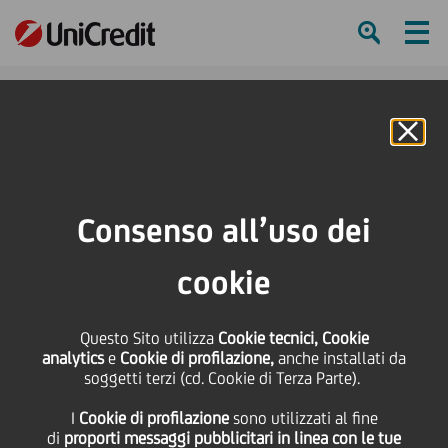
Ham
Se
Online Banking
HOME
Press & Media
Comunicati stampa
Nota alla stampa
Consenso all’uso dei
SHARE
PRINT
SEND
cookie
Nota alla stampa
Questo Sito utilizza
Cookie tecnici, Cookie
analytics
e
Cookie di profilazione,
anche installati da
soggetti terzi (cd. Cookie di Terza Parte).
14 Novembre
2013 - h 16:15
Finanziario
Un articolo di stampa apparso ieri riporta
I
Cookie di profilazione
sono utilizzati al fine
di
proporti messaggi pubblicitari in linea con le tue
dichiarazioni di un dirigente UniCredit che fa