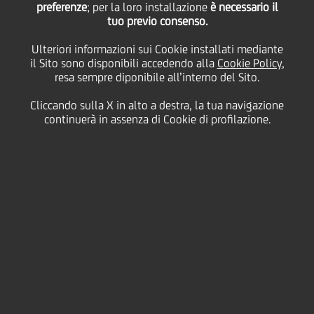
preferenze
; per la loro installazione
è necessario il
tuo previo consenso.
fornitrici
Ulteriori informazioni sui Cookie installati mediante
il Sito sono disponibili accedendo alla
Cookie Policy
,
resa sempre diponibile all’interno del Sito.
22 Aprile
2013 - h 11:26
Finanziario
Cliccando sulla X in alto a destra, la tua navigazione
continuerà in assenza di Cookie di profilazione.
500 milioni da UniCredit Factoring consentiranno ai
fornitori Conad di disporre delle somme dovute
ancor prima dei termini previsti dalla legge
E' stato firmato questa mattina tra UniCredit
Factoring e Conad un accordo che agevola i
pagamenti a favore dei fornitori del Gruppo
distributivo.