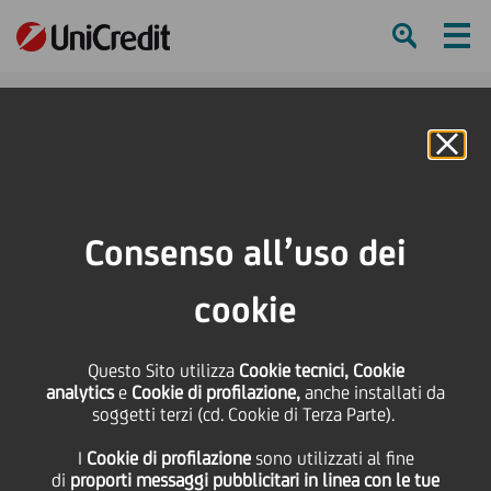
Ham
Se
Online Banking
HOME
Press & Media
Comunicati stampa
Accordo UniCredit Factoring-Conad a sostegno delle imprese fornitrici
Consenso all’uso dei
SHARE
PRINT
SEND
cookie
Accordo UniCredit
Questo Sito utilizza
Cookie tecnici, Cookie
analytics
e
Cookie di profilazione,
anche installati da
Factoring-Conad a
soggetti terzi (cd. Cookie di Terza Parte).
I
Cookie di profilazione
sono utilizzati al fine
sostegno delle imprese
di
proporti messaggi pubblicitari in linea con le tue